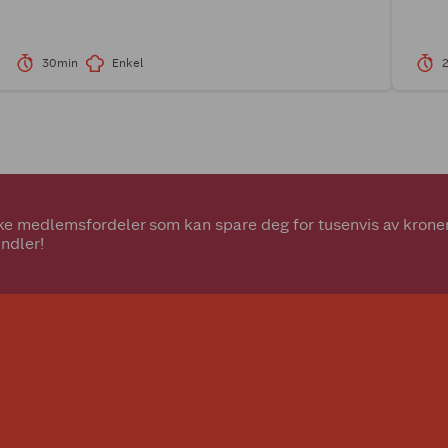
30min
Enkel
e medlemsfordeler som kan spare deg for tusenvis av kroner.
ndler!