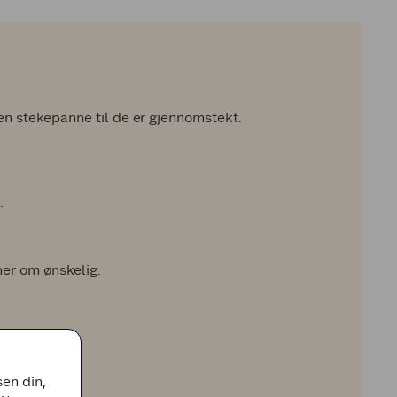
 en stekepanne til de er gjennomstekt.
.
er om ønskelig.
en din,