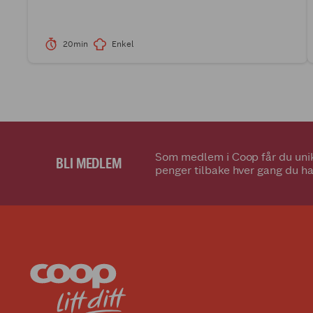
20min
Enkel
Som medlem i Coop får du unik
BLI MEDLEM
penger tilbake hver gang du ha