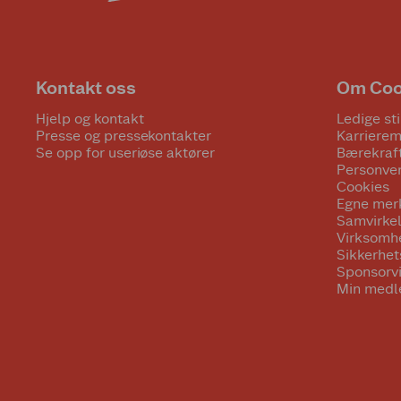
Kontakt oss
Om Co
Hjelp og kontakt
Ledige sti
Presse og pressekontakter
Karrierem
Se opp for useriøse aktører
Bærekraf
Personve
Cookies
Egne mer
Samvirke
Virksomh
Sikkerhe
Sponsorv
Min medl