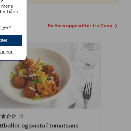
av
, mens
tter både
Se flere oppskrifter fra Coop
inger?
pter
llinger
(7)
ttboller og pasta i tomatsaus