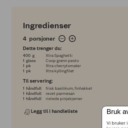
Ingredienser
4 porsjoner
4
porsjoner
Dette trenger du:
400
400
g
Xtra Spaghetti
1
1
glass
Coop grønn pesto
1
1
pk
Xtra cherrytomater
1
1
pk
Xtra kyllingfilet
Til servering:
1
1
håndfull
frisk basilikum, finhakket
1
1
håndfull
revet parmesan
1
1
håndfull
ristede pinjekjerner
Bruk a
Legg til i handleliste
Vi bruker 