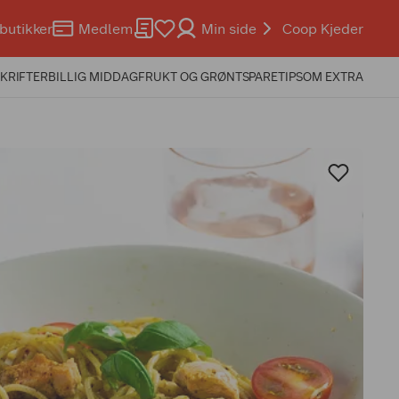
butikker
Medlem
Min side
Coop Kjeder
KRIFTER
BILLIG MIDDAG
FRUKT OG GRØNT
SPARETIPS
OM EXTRA