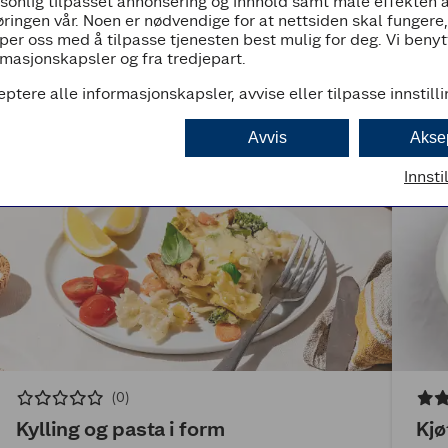
rsonlig tilpasset annonsering og innhold samt måle effekten 
ringen vår. Noen er nødvendige for at nettsiden skal fungere
per oss med å tilpasse tjenesten best mulig for deg. Vi beny
masjonskapsler og fra tredjepart.
eptere alle informasjonskapsler, avvise eller tilpasse innstill
Avvis
Akse
Innsti
(0)
Kylling og pasta i form
Kjø