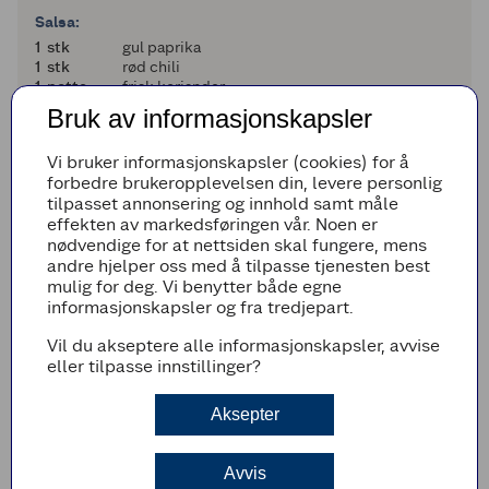
Salsa:
1
1
stk
gul paprika
1
1
stk
rød chili
1
1
potte
frisk koriander
2
2
stk
vårløk
Bruk av informasjonskapsler
en halv
1/2
stk
saft av lime
Vi bruker informasjonskapsler (cookies) for å
Legg til i handleliste
forbedre brukeropplevelsen din, levere personlig
tilpasset annonsering og innhold samt måle
effekten av markedsføringen vår. Noen er
nødvendige for at nettsiden skal fungere, mens
andre hjelper oss med å tilpasse tjenesten best
Fremgangsmetode
mulig for deg. Vi benytter både egne
informasjonskapsler og fra tredjepart.
Rull ut den ferdige pizzabunnen slik som
anvist på pakningen
Vil du akseptere alle informasjonskapsler, avvise
Brun karbonadedeig i to omganger sammen
eller tilpasse innstillinger?
med løk og hvitløk. Ha i tacokrydder og vann,
og la småkoke i ca. 5 minutter.
Aksepter
Smør tacokjøttet utover pizzabunnen og ha
over mais. Rull sammen deigen til en pølse.
Avvis
Skjær den i ca. 1,5 cm tykke skiver og legg