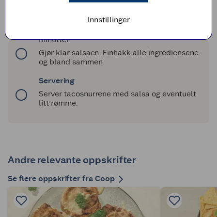
dem på et stekebrett kledt med bakepapir.
Dryss på ost.
Innstillinger
Stek pizzasnurrene på 225 °C i ca. 15
minutter.
Gjør klar salsaen. Finhakk alle ingrediensene
og bland sammen
Servering
Server tacosnurrene med salsa og eventuelt
litt rømme.
Andre relevante oppskrifter
Se flere oppskrifter fra Coop