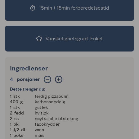
15min / 15min forberedelsestid
Vanskelighetsgrad: Enkel
Ingredienser
4 porsjoner
4
porsjoner
Dette trenger du:
1
1
stk
ferdig pizzabunn
400
400
g
karbonadedeig
1
1
stk
gul løk
2
2
fedd
hvitløk
2
2
ss
nøytral olje til steking
1
1
pk
tacokrydder
1 og en halv
1
1/2
dl
vann
1
1
boks
mais