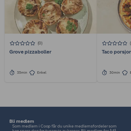
(0)
Grove pizzaboller
Taco porsjo
35min
Enkel
30min
Bli medlem
Som medlem i Coop får du unike medlemsfordeler som
kan spare deg for tusenvis av kroner. Bli medlem for å få