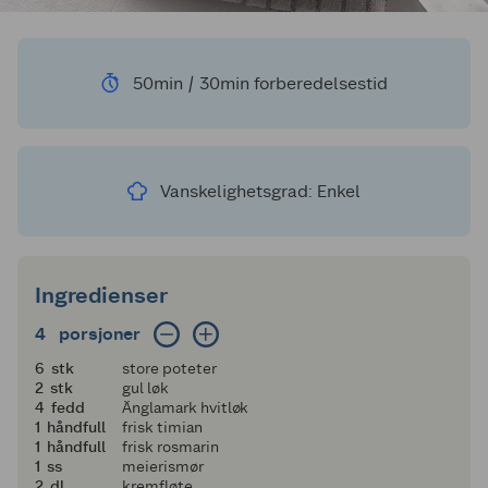
50min / 30min forberedelsestid
Vanskelighetsgrad: Enkel
Ingredienser
4 porsjoner
4
porsjoner
6
6
stk
store poteter
2
2
stk
gul løk
4
4
fedd
Änglamark hvitløk
1
1
håndfull
frisk timian
1
1
håndfull
frisk rosmarin
1
1
ss
meierismør
2
2
dl
kremfløte