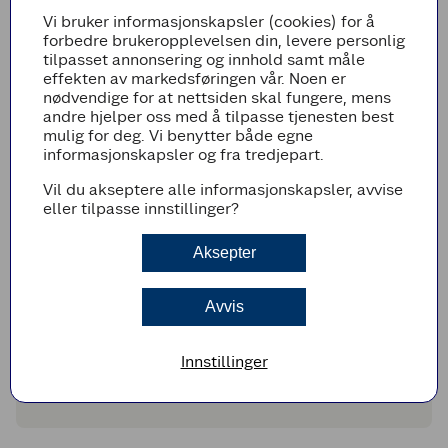
halvparten av parmesanen. Bland godt
Vi bruker informasjonskapsler (cookies) for å
sammen.
forbedre brukeropplevelsen din, levere personlig
Smør en ildfast form, eller ildfast
tilpasset annonsering og innhold samt måle
stekepanne, og legg potetskivene jevnt
effekten av markedsføringen vår. Noen er
utover formen. Strø over resten av
nødvendige for at nettsiden skal fungere, mens
parmesanen.
andre hjelper oss med å tilpasse tjenesten best
Dekk formen med aluminiumsfolie og stek i
mulig for deg. Vi benytter både egne
ca. 30 min før du tar av folien og steker i 20
informasjonskapsler og fra tredjepart.
min til.
Vil du akseptere alle informasjonskapsler, avvise
Ta formen ut av ovnen og la den stå et par
eller tilpasse innstillinger?
minutter på kjøkkenbenken.
Finhakk bladpersille og strø over ved
Aksepter
servering.
Tips!
Avvis
Har potetene fint skall trenger du ikke å
skrelle dem før du skjærer dem i skiver. Er
Innstillinger
skallet grovt eller flekkete kan du godt
skrelle potetene.