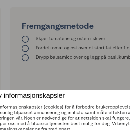
Fremgangsmetode
Skjær tomatene og osten i skiver.
Fordel tomat og ost over et stort fat eller fl
Drypp balsamico over og legg på basilikumb
v informasjonskapsler
informasjonskapsler (cookies) for å forbedre brukeropplevels
rsonlig tilpasset annonsering og innhold samt måle effekten 
ringen vår. Noen er nødvendige for at nettsiden skal fungere
per oss med å tilpasse tjenesten best mulig for deg. Vi beny
masjonskapsler og fra tredjepart.