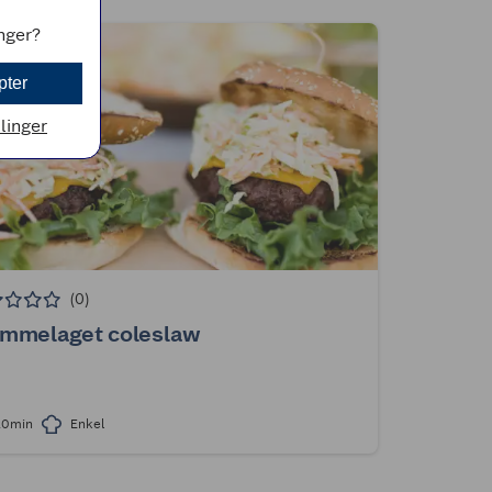
inger?
pter
llinger
(0)
emmelaget coleslaw
20min
Enkel