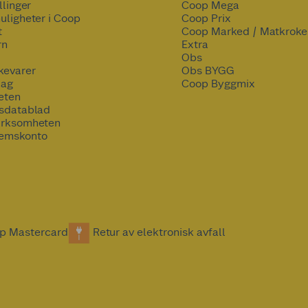
llinger
Coop Mega
uligheter i Coop
Coop Prix
t
Coop Marked / Matkroke
rn
Extra
Obs
kevarer
Obs BYGG
lag
Coop Byggmix
eten
tsdatablad
irksomheten
emskonto
p Mastercard
Retur av elektronisk avfall