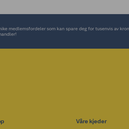
ke medlemsfordeler som kan spare deg for tusenvis av kroner
handler!
op
Våre kjeder