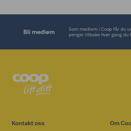
Som medlem i Coop får du uni
Bli medlem
penger tilbake hver gang du 
Kontakt oss
Om Co