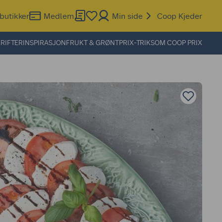
butikker
Medlem
Min side
Coop Kjeder
RIFTER
INSPIRASJON
FRUKT & GRØNT
PRIX-TRIKS
OM COOP PRIX