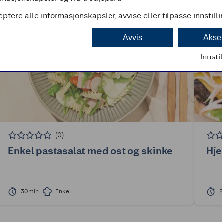
eptere alle informasjonskapsler, avvise eller tilpasse innstill
Avvis
Akse
Innsti
(0)
Enkel pastasalat med ost og skinke
Hj
30min
Enkel