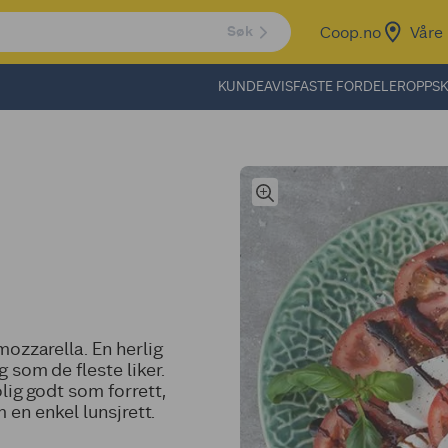
Coop.no
Våre 
Søk
KUNDEAVIS
FASTE FORDELER
OPPSK
ozzarella. En herlig
 som de fleste liker.
lig godt som forrett,
 en enkel lunsjrett.