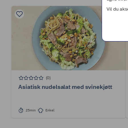
Vil du aks
(0)
Asiatisk nudelsalat med svinekjøtt
25min
Enkel