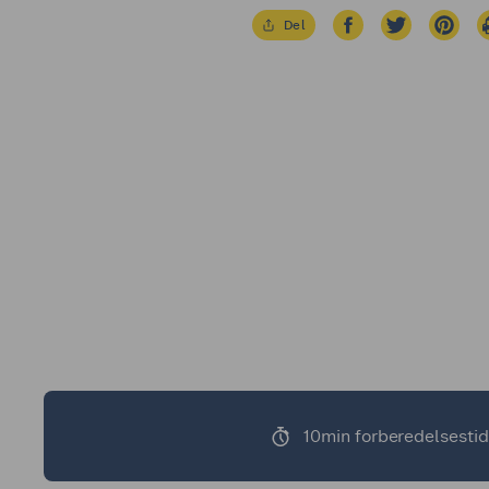
Del
10min forberedelsesti