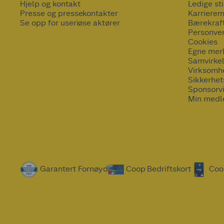
Hjelp og kontakt
Ledige sti
Presse og pressekontakter
Karrierem
Se opp for useriøse aktører
Bærekraf
Personve
Cookies
Egne mer
Samvirke
Virksomh
Sikkerhe
Sponsorv
Min medl
Garantert Fornøyd
Coop Bedriftskort
Coo