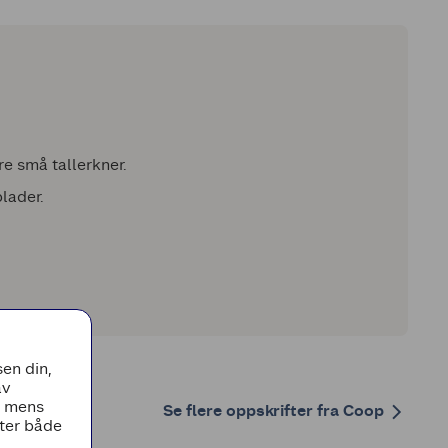
ere små tallerkner.
lader.
en din,
av
, mens
Se flere oppskrifter fra Coop
tter både