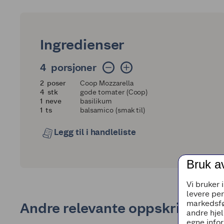
Ingredienser
4 porsjoner
4
porsjoner
2
2
poser
Coop Mozzarella
4
4
stk
gode tomater (Coop)
1
1
neve
basilikum
1
1
ts
balsamico (smak til)
Legg til i handleliste
Bruk a
Vi bruker 
levere pe
markedsfø
Andre relevante oppskrifter
andre hjel
egne infor