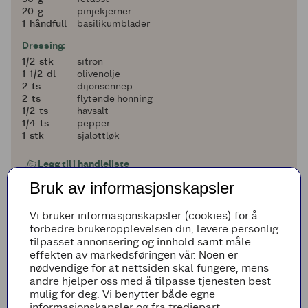
20
20
g
pinjekjerner
1
1
håndfull
basilikumblader
Dressing:
en halv
1/2
stk
sitron
1 og en halv
1
1/2
dl
olivenolje
2
2
ts
dijonsennep
2
2
ts
flytende honning
en halv
1/2
ts
havsalt
en fjerdedel
1/4
ts
pepper
1
1
stk
sjalottløk
Legg til i handleliste
Bruk av informasjonskapsler
Vi bruker informasjonskapsler (cookies) for å
forbedre brukeropplevelsen din, levere personlig
Fremgangsmetode
tilpasset annonsering og innhold samt måle
effekten av markedsføringen vår. Noen er
Knekk av den nederste, trevlete delen av
nødvendige for at nettsiden skal fungere, mens
aspargesene. Legg en og en asparges flatt på
andre hjelper oss med å tilpasse tjenesten best
en fjøl og skjær tynne bånd med en
mulig for deg. Vi benytter både egne
grønnsaksskreller.
informasjonskapsler og fra tredjepart.