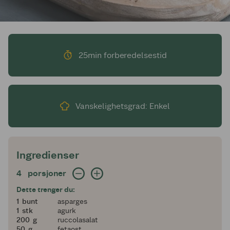
25min forberedelsestid
Vanskelighetsgrad: Enkel
Ingredienser
4 porsjoner
4
porsjoner
Dette trenger du:
1
1
bunt
asparges
1
1
stk
agurk
200
200
g
ruccolasalat
50
50
g
fetaost