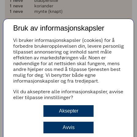
1
1
neve
bladpersille
1
1
neve
koriander
1
1
neve
mynte (knapt)
Dressing:
Bruk av informasjonskapsler
2
2
ts
dijonsennep
1
1
ss
sitronsaft
en halv
1/2
ts
flaksalt
Vi bruker informasjonskapsler (cookies) for å
en fjerdedel
1/4
ts
kvernet pepper
forbedre brukeropplevelsen din, levere personlig
4
4
ss
Extra virgin olivenolje (evt. mer hvis
tilpasset annonsering og innhold samt måle
nødvendig)
effekten av markedsføringen vår. Noen er
nødvendige for at nettsiden skal fungere, mens
Legg til i handleliste
andre hjelper oss med å tilpasse tjenesten best
mulig for deg. Vi benytter både egne
informasjonskapsler og fra tredjepart.
Vil du akseptere alle informasjonskapsler, avvise
Fremgangsmetode
eller tilpasse innstillinger?
Rist pinjekjernene i en varm panne til de er
Aksepter
gylne.
Riv gulrøttene.
Avvis
Skrell klementinene og skjær fine fileter med