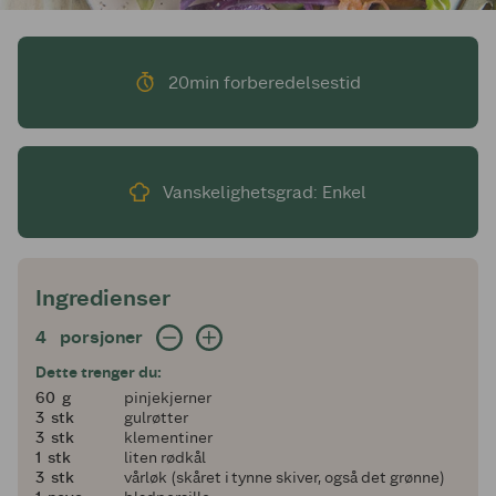
20min forberedelsestid
Vanskelighetsgrad: Enkel
Ingredienser
4 porsjoner
4
porsjoner
Dette trenger du:
60
60
g
pinjekjerner
3
3
stk
gulrøtter
3
3
stk
klementiner
1
1
stk
liten rødkål
3
3
stk
vårløk (skåret i tynne skiver, også det grønne)