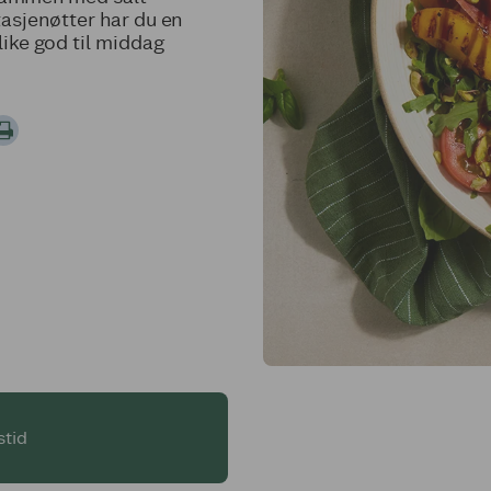
asjenøtter har du en
like god til middag
stid