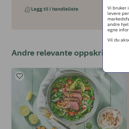
Vi bruker 
Legg til i handleliste
levere pe
markedsfø
andre hjel
egne infor
Vil du aks
Andre relevante oppskrifter