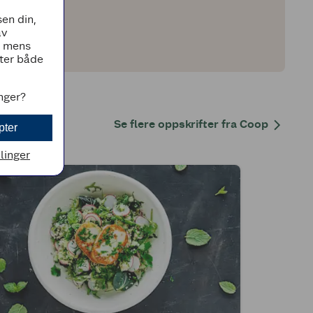
en din,
av
, mens
tter både
inger?
Se flere oppskrifter fra Coop
pter
llinger