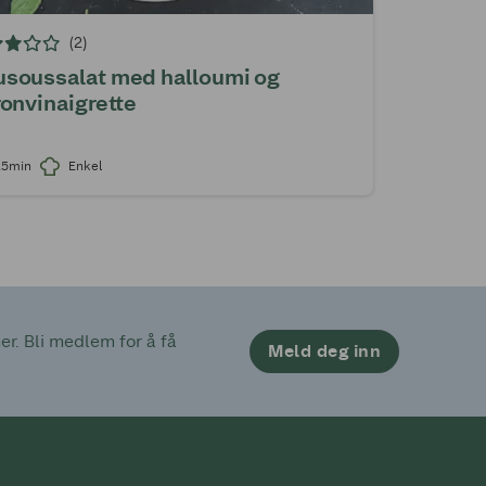
(2)
soussalat med halloumi og
ronvinaigrette
25min
Enkel
. Bli medlem for å få 
Meld deg inn