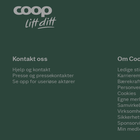
Kontakt oss
Om Co
Hjelp og kontakt
Ledige sti
Presse og pressekontakter
Karrierem
Se opp for useriøse aktører
Bærekraf
Personve
Cookies
Egne mer
Samvirke
Virksomh
Sikkerhe
Sponsorv
Min medl