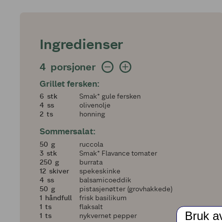
Ingredienser
4 porsjoner
4
porsjoner
Grillet fersken:
6
6
stk
Smak* gule fersken
4
4
ss
olivenolje
2
2
ts
honning
Sommersalat:
50
50
g
ruccola
3
3
stk
Smak* Flavance tomater
250
250
g
burrata
12
12
skiver
spekeskinke
4
4
ss
balsamicoeddik
50
50
g
pistasjenøtter (grovhakkede)
1
1
håndfull
frisk basilikum
1
1
ts
flaksalt
Bruk a
1
1
ts
nykvernet pepper