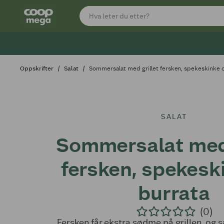
Oppskrifter
Salat
Sommersalat med grillet fersken, spekeskinke 
SALAT
Sommersalat med 
fersken, spekesk
burrata
(0)
Fersken får ekstra sødme på grillen, og