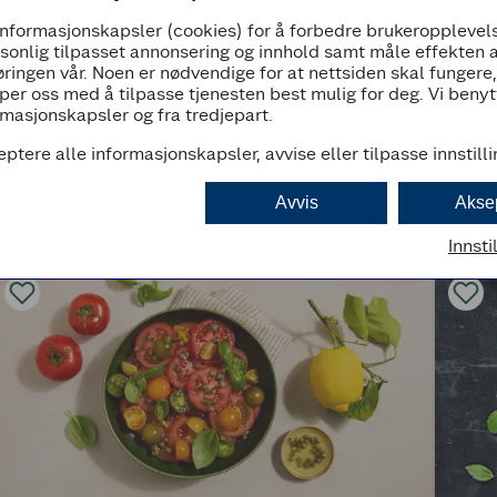
informasjonskapsler (cookies) for å forbedre brukeropplevels
rsonlig tilpasset annonsering og innhold samt måle effekten 
ringen vår. Noen er nødvendige for at nettsiden skal fungere
per oss med å tilpasse tjenesten best mulig for deg. Vi beny
masjonskapsler og fra tredjepart.
eptere alle informasjonskapsler, avvise eller tilpasse innstill
Avvis
Akse
Innsti