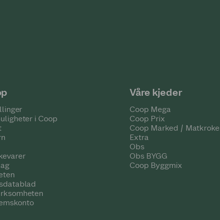
op
Våre kjeder
llinger
Coop Mega
uligheter i Coop
Coop Prix
t
Coop Marked / Matkroke
rn
Extra
Obs
kevarer
Obs BYGG
lag
Coop Byggmix
eten
tsdatablad
irksomheten
emskonto