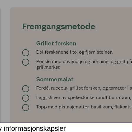
Fremgangsmetode
Grillet fersken
Del ferskenene i to, og fjern steinen.
Pensle med olivenolje og honning, og grill på 
grillmerker.
Sommersalat
Fordél ruccola, grillet fersken, og tomater i 
Legg skiver av spekeskinke rundt burrataen,
Topp med pistasjenøtter, basilikum, flaksal
v informasjonskapsler