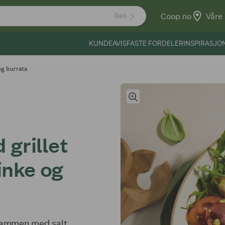
Coop.no
Våre 
Søk
KUNDEAVIS
FASTE FORDELER
INSPIRASJO
og burrata
grillet
inke og
 sammen med salt