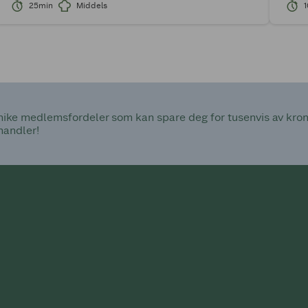
25min
Middels
ke medlemsfordeler som kan spare deg for tusenvis av kroner
handler!