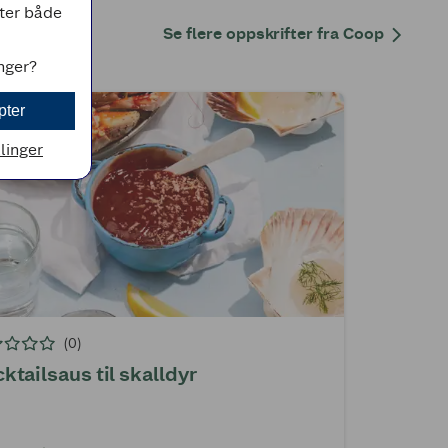
tter både
Se flere oppskrifter fra Coop
inger?
pter
llinger
(0)
ktailsaus til skalldyr