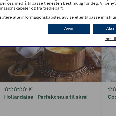
per oss med å tilpasse tjenesten best mulig for deg. Vi beny
masjonskapsler og fra tredjepart.
eptere alle informasjonskapsler, avvise eller tilpasse innstill
Avvis
Akse
Innsti
(0)
Hollandaise - Perfekt saus til skrei
Coc