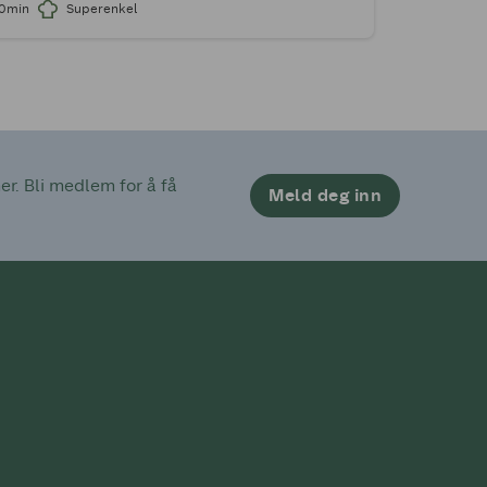
10min
Superenkel
. Bli medlem for å få 
Meld deg inn