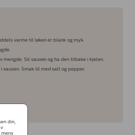
iddels varme til løken er blank og myk.
ngde.
alv mengde. Sil sausen og ha den tilbake i kjelen.
n i sausen. Smak til med salt og pepper.
en din,
av
, mens