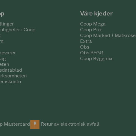
op
Våre kjeder
llinger
Coop Mega
uligheter i Coop
Coop Prix
t
Coop Marked / Matkroke
rn
Extra
Obs
kevarer
Obs BYGG
lag
Coop Byggmix
eten
tsdatablad
irksomheten
emskonto
p Mastercard
Retur av elektronisk avfall