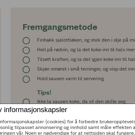
Fremgangsmetode
Finhakk sjalottløken, og stek den i olje på m
Hell på rødvin, og la det koke inn til halv me
Tilsett kraften, og la det igjen koke inn til h
Skjær smøret i små terninger, og visp det in
Hold sausen varm til servering.
Tips!
Ikke la sausen koke, da vil den skille seg.
v informasjonskapsler
informasjonskapsler (cookies) for å forbedre brukeropplevels
rsonlig tilpasset annonsering og innhold samt måle effekten 
ringen vår. Noen er nødvendige for at nettsiden skal fungere