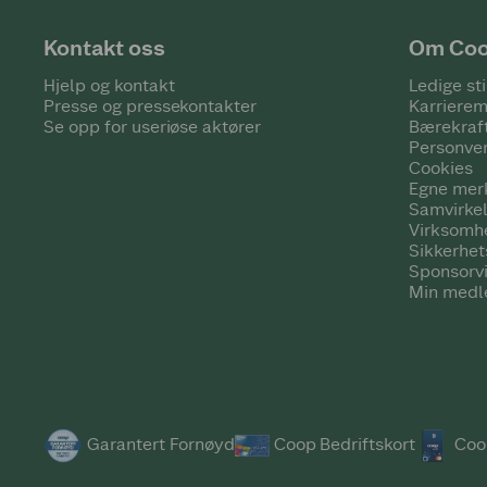
Kontakt oss
Om Co
Hjelp og kontakt
Ledige sti
Presse og pressekontakter
Karrierem
Se opp for useriøse aktører
Bærekraf
Personve
Cookies
Egne mer
Samvirke
Virksomh
Sikkerhe
Sponsorv
Min medl
Garantert Fornøyd
Coop Bedriftskort
Coo