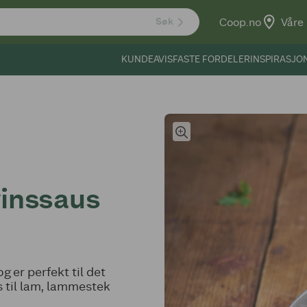
Coop.no
Våre 
Søk
KUNDEAVIS
FASTE FORDELER
INSPIRASJO
inssaus
og er perfekt til det
s til lam, lammestek