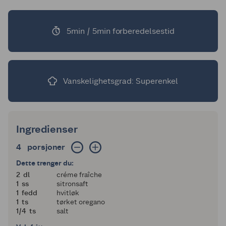
5min / 5min forberedelsestid
Vanskelighetsgrad: Superenkel
Ingredienser
4 porsjoner
4
porsjoner
Dette trenger du:
2
2
dl
créme fraîche
1
1
ss
sitronsaft
1
1
fedd
hvitløk
1
1
ts
tørket oregano
en fjerdedel
1/4
ts
salt