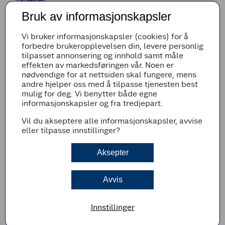
Valgfritt:
2
2
skiver
blåmuggost
Bruk av informasjonskapsler
en halv
1/2
stk
rød chili, finhakket
Vi bruker informasjonskapsler (cookies) for å
Legg til i handleliste
forbedre brukeropplevelsen din, levere personlig
tilpasset annonsering og innhold samt måle
effekten av markedsføringen vår. Noen er
nødvendige for at nettsiden skal fungere, mens
andre hjelper oss med å tilpasse tjenesten best
Fremgangsmetode
mulig for deg. Vi benytter både egne
informasjonskapsler og fra tredjepart.
Finhakk hvitløksfeddet og rør sammen med
créme fraîche, sitronsaft, tørket oregano og
Vil du akseptere alle informasjonskapsler, avvise
salt.
eller tilpasse innstillinger?
Sett gjerne sausen i kjøleskapet en times tid
så smakene får satt seg. Har du ikke tid til
Aksepter
dette kan sausen fint brukes med en gang.
Avvis
Tips!
Rør inn finhakket chili for litt ekstra kick, eller
smuldre et par skiver blåmuggost i sausen
Innstillinger
for ekstra smak.