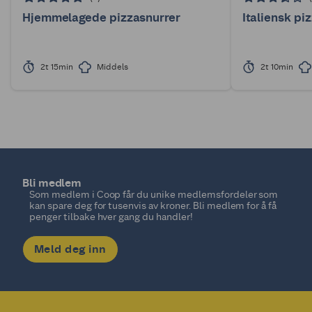
Hjemmelagede pizzasnurrer
Italiensk pi
2t 15min
Middels
2t 10min
Bli medlem
Som medlem i Coop får du unike medlemsfordeler som
kan spare deg for tusenvis av kroner. Bli medlem for å få
penger tilbake hver gang du handler!
Meld deg inn