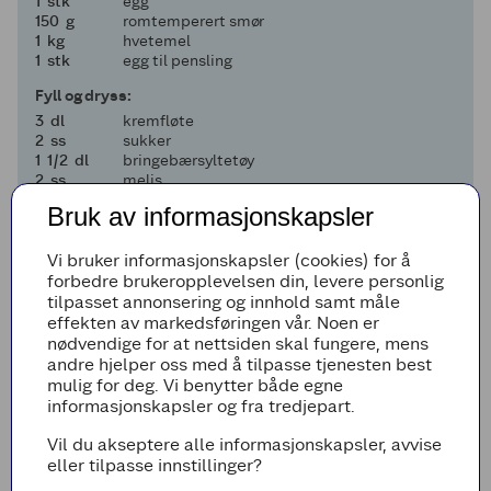
1
1
stk
egg
150
150
g
romtemperert smør
1
1
kg
hvetemel
1
1
stk
egg til pensling
Fyll og dryss:
3
3
dl
kremfløte
2
2
ss
sukker
1 og en halv
1
1/2
dl
bringebærsyltetøy
2
2
ss
melis
Bruk av informasjonskapsler
Legg til i handleliste
Vi bruker informasjonskapsler (cookies) for å
forbedre brukeropplevelsen din, levere personlig
tilpasset annonsering og innhold samt måle
effekten av markedsføringen vår. Noen er
Fremgangsmetode
nødvendige for at nettsiden skal fungere, mens
andre hjelper oss med å tilpasse tjenesten best
Ha fingervarm melk, sukker, salt,
mulig for deg. Vi benytter både egne
kardemomme, tørrgjær, egg og 900 g av
informasjonskapsler og fra tredjepart.
hvetemelet i en bakebolle.
Elt sammen på middels hurtighet i 7-10
Vil du akseptere alle informasjonskapsler, avvise
minutter til deigen har samlet seg jevnt.
eller tilpasse innstillinger?