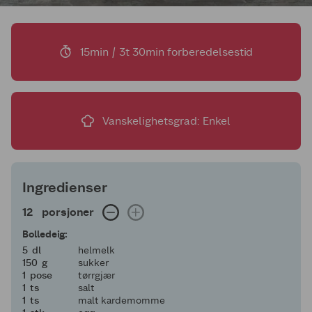
15min / 3t 30min forberedelsestid
Vanskelighetsgrad: Enkel
Ingredienser
12 porsjoner
12
porsjoner
Bolledeig:
5
5
dl
helmelk
150
150
g
sukker
1
1
pose
tørrgjær
1
1
ts
salt
1
1
ts
malt kardemomme