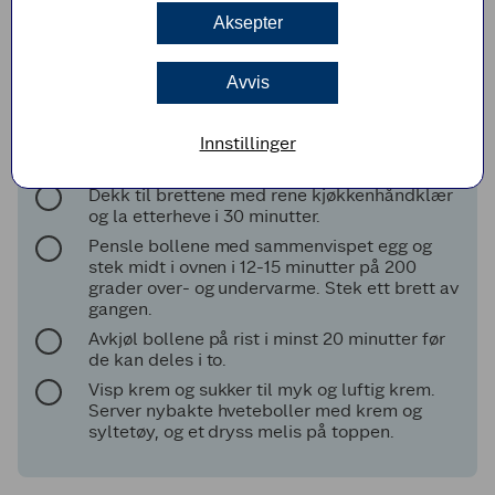
Ha i romtemperert smør delt i terninger og elt
videre i 7-10 minutter, til alt smøret er inne i
Aksepter
deigen og deigen er smidig.
Dekk til bakebollen og la heve til dobbel
Avvis
størrelse, ca 2 timer, på et lunt sted.
Del deigen i 18 like store emner og trill runde
Innstillinger
boller som settes på to bakepapirkledde
stekebrett.
Dekk til brettene med rene kjøkkenhåndklær
og la etterheve i 30 minutter.
Pensle bollene med sammenvispet egg og
stek midt i ovnen i 12-15 minutter på 200
grader over- og undervarme. Stek ett brett av
gangen.
Avkjøl bollene på rist i minst 20 minutter før
de kan deles i to.
Visp krem og sukker til myk og luftig krem.
Server nybakte hveteboller med krem og
syltetøy, og et dryss melis på toppen.