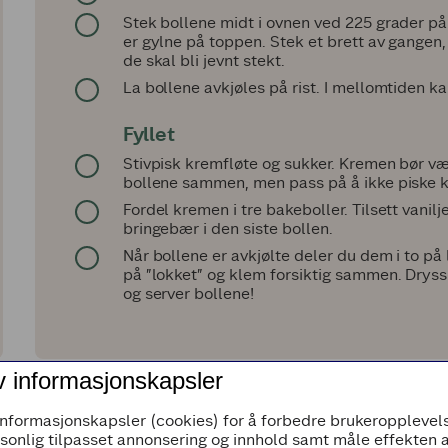
Stek bollene midt i ovnen ved 225 grader på 
er gylne på toppen. Stek et brett av gangen, d
de skal bli jevnt stekt.
La bollene avkjøles på rist. I mellomtiden ka
Fyllet
Stivpisk kremfløte og sukker. Kremen bør vær
bollene sammen, men pass på å ikke piske k
Fordel kremen i tre bakeboller. Tilsett vanil
bringebær i den siste bollen.
Når bollene er avkjølte deler du dem i to på
på ”lokket” og klem forsiktig sammen. Dryss t
og server bollene!
v informasjonskapsler
informasjonskapsler (cookies) for å forbedre brukeropplevels
rsonlig tilpasset annonsering og innhold samt måle effekten 