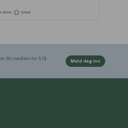
t 12min
Enkel
. Bli medlem for å få 
Meld deg inn