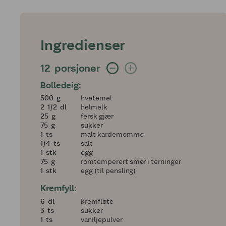
Ingredienser
12 porsjoner
12
porsjoner
Bolledeig:
500
500
g
hvetemel
2 og en halv
2
1/2
dl
helmelk
25
25
g
fersk gjær
75
75
g
sukker
1
1
ts
malt kardemomme
en fjerdedel
1/4
ts
salt
1
1
stk
egg
75
75
g
romtemperert smør i terninger
1
1
stk
egg (til pensling)
Kremfyll:
6
6
dl
kremfløte
3
3
ts
sukker
1
1
ts
vaniljepulver