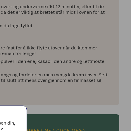
over- og undervarme i 10-12 minutter, eller til de
a det er viktig at brettet står midt i ovnen for at
n du lage fyllet.
e fast for å ikke flyte utover når du klemmer
remen for lenge!
jepulver i den ene, kakao i den andre og lettmoste
 langs og fordeler en raus mengde krem i hver. Sett
il slutt litt melis over gjennom en finmasket sil,
en din,
av
BLI INSPIRERT MED COOP MEGA