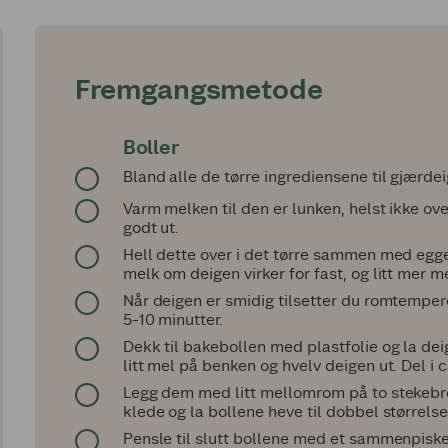
Fremgangsmetode
Boller
Bland alle de tørre ingrediensene til gjærdei
Varm melken til den er lunken, helst ikke o
godt ut.
Hell dette over i det tørre sammen med egget 
melk om deigen virker for fast, og litt mer me
Når deigen er smidig tilsetter du romtemperer
5-10 minutter.
Dekk til bakebollen med plastfolie og la deig
litt mel på benken og hvelv deigen ut. Del i ca
Legg dem med litt mellomrom på to stekebre
klede og la bollene heve til dobbel størrelse
Pensle til slutt bollene med et sammenpiske