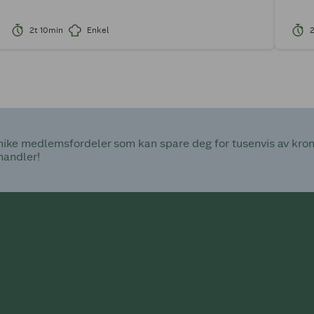
2t 10min
Enkel
2
ke medlemsfordeler som kan spare deg for tusenvis av kroner
handler!