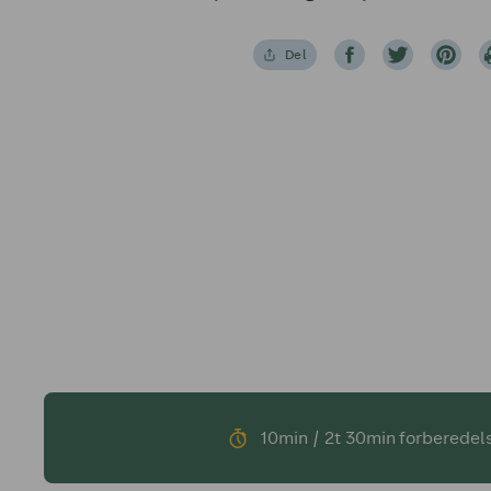
Del
10min / 2t 30min forberedel