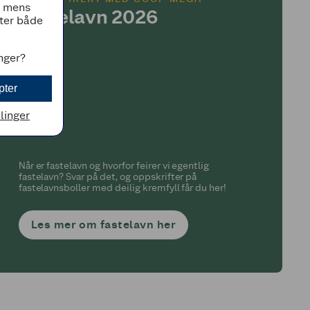
, mens
Fastelavn 2026
tter både
inger?
pter
llinger
Når er fastelavn og hvorfor feirer vi egentlig
fastelavn? Svar på det, og oppskrifter på
fastelavnsboller med deilig kremfyll får du her!
Les mer om fastelavn her