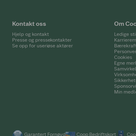
Kontakt oss
Om Co
Hjelp og kontakt
Ledige sti
Presse og pressekontakter
Karrierem
Se opp for useriøse aktører
Bærekraf
Personve
Cookies
Egne mer
Samvirke
Virksomh
Sikkerhe
Sponsorv
Min medl
Garantert Fornøyd
Coop Bedriftskort
Coo