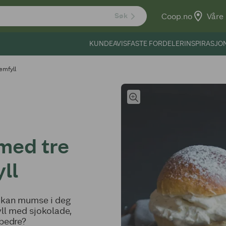
Coop.no
Våre 
Søk
KUNDEAVIS
FASTE FORDELER
INSPIRASJO
emfyll
med tre
ll
u kan mumse i deg
fyll med sjokolade,
 bedre?