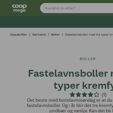
Oppskrifter
Søt bakst
Boller
Fastelavnsboller med tre typer kr
BOLLER
Fastelavnsboller 
typer kremfy
(1)
Det beste med fastelavnssøndag er at d
fastelavnsboller. Og i år blir det tre krem
jordbær og vanilje. Kan det bli