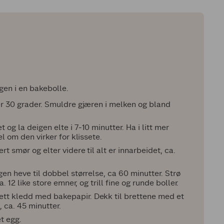
gen i en bakebolle.
ver 30 grader. Smuldre gjæren i melken og bland
og la deigen elte i 7-10 minutter. Ha i litt mer
l om den virker for klissete.
t smør og elter videre til alt er innarbeidet, ca.
en heve til dobbel størrelse, ca 60 minutter. Strø
. 12 like store emner, og trill fine og runde boller.
tt kledd med bakepapir. Dekk til brettene med et
, ca. 45 minutter.
t egg.