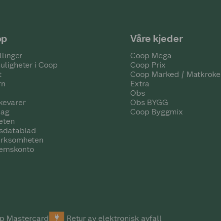
op
Våre kjeder
llinger
Coop Mega
uligheter i Coop
Coop Prix
t
Coop Marked / Matkroke
rn
Extra
Obs
kevarer
Obs BYGG
lag
Coop Byggmix
eten
tsdatablad
irksomheten
emskonto
p Mastercard
Retur av elektronisk avfall