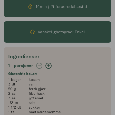
14min / 2t forberedelsestid
Vanskelighetsgrad: Enkel
Ingredienser
1 porsjoner
1
porsjoner
Glutenfrie boller:
1
1
beger
kesam
3
3
dl
vann
50
50
g
fersk gjær
2
2
ss
fiberhusk
3
3
ss
jyttemel
en halv
1/2
ts
salt
1 og en halv
1
1/2
dl
sukker
1
1
ts
malt kardemomme