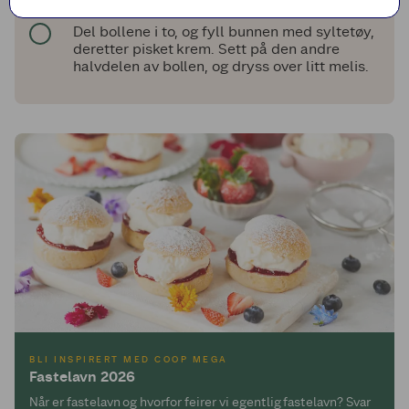
en myk krem.
Del bollene i to, og fyll bunnen med syltetøy,
deretter pisket krem. Sett på den andre
halvdelen av bollen, og dryss over litt melis.
BLI INSPIRERT MED COOP MEGA
Fastelavn 2026
Når er fastelavn og hvorfor feirer vi egentlig fastelavn? Svar