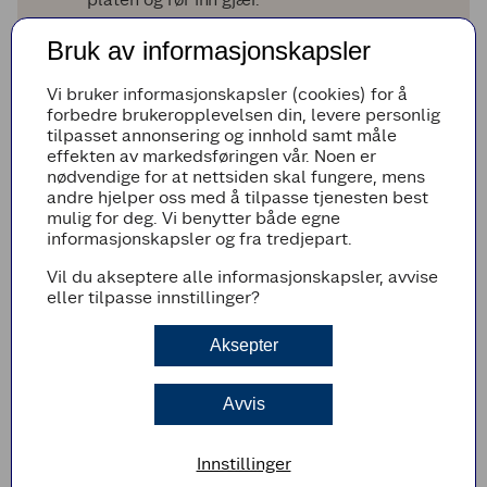
Ha fiberhusk, jyttemel, salt, sukker og
Bruk av informasjonskapsler
kardemomme i en kjøkkenmaskin. Tilsett den
lune gjærblandingen, og olje. Kjør sammen,
og tilsett Semper fin mix til en jevn deig.
Vi bruker informasjonskapsler (cookies) for å
forbedre brukeropplevelsen din, levere personlig
Elt deigen i ca. 5 min. Ikke tilsett for mye mel,
tilpasset annonsering og innhold samt måle
da kan bollene fort bli for kompakte.
effekten av markedsføringen vår. Noen er
Dekk bakebollen med plast, og hev deigen i
nødvendige for at nettsiden skal fungere, mens
30 min et lunt sted.
andre hjelper oss med å tilpasse tjenesten best
mulig for deg. Vi benytter både egne
Dypp hendene i kaldt vann og form deigen til
informasjonskapsler og fra tredjepart.
boller.
Legg bollene på et bakepapirdekket
Vil du akseptere alle informasjonskapsler, avvise
stekebrett, dekk til, og la etterheve i ca. 45
eller tilpasse innstillinger?
minutter.
Pensle bollene med sammenpisket egg, og
Aksepter
stek midt i ovn ved 225 °C i ca. 14 min, eller
til bollene er gylne og gjennomstekte. Avkjøl
på rist.
Avvis
Krem og fyll
Innstillinger
Pisk kald kremfløte sammen med sukker til