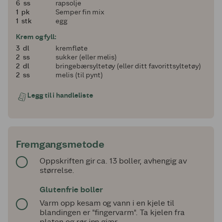
6
6
ss
rapsolje
1
1
pk
Semper fin mix
1
1
stk
egg
Krem og fyll:
3
3
dl
kremfløte
2
2
ss
sukker (eller melis)
2
2
dl
bringebærsyltetøy (eller ditt favorittsyltetøy)
2
2
ss
melis (til pynt)
Legg til i handleliste
Fremgangsmetode
Oppskriften gir ca. 13 boller, avhengig av
størrelse.
Glutenfrie boller
Varm opp kesam og vann i en kjele til
blandingen er "fingervarm". Ta kjelen fra
platen og rør inn gjær.