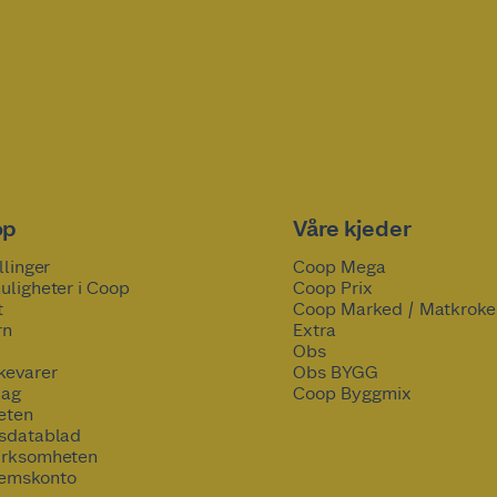
op
Våre kjeder
llinger
Coop Mega
uligheter i Coop
Coop Prix
t
Coop Marked / Matkroke
rn
Extra
Obs
kevarer
Obs BYGG
lag
Coop Byggmix
eten
tsdatablad
irksomheten
emskonto