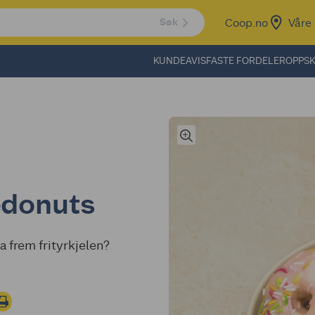
Coop.no
Våre 
Søk
KUNDEAVIS
FASTE FORDELER
OPPSK
edonuts
ta frem frityrkjelen?