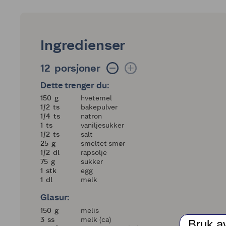
Ingredienser
12 porsjoner
12
porsjoner
Dette trenger du:
150
150
g
hvetemel
en halv
1/2
ts
bakepulver
en fjerdedel
1/4
ts
natron
1
1
ts
vaniljesukker
en halv
1/2
ts
salt
25
25
g
smeltet smør
en halv
1/2
dl
rapsolje
75
75
g
sukker
1
1
stk
egg
1
1
dl
melk
Glasur:
150
150
g
melis
3
3
ss
melk (ca)
Bruk a