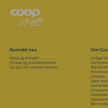
Kontakt oss
Om Co
Hjelp og kontakt
Ledige sti
Presse og pressekontakter
Karrierem
Se opp for useriøse aktører
Bærekraf
Personve
Cookies
Egne mer
Samvirke
Virksomh
Sikkerhe
Sponsorv
Min medl