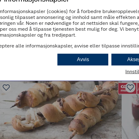
informasjonskapsler (cookies) for å forbedre brukeropplevels
rsonlig tilpasset annonsering og innhold samt måle effekten 
ringen vår. Noen er nødvendige for at nettsiden skal fungere
per oss med å tilpasse tjenesten best mulig for deg. Vi beny
masjonskapsler og fra tredjepart.
eptere alle informasjonskapsler, avvise eller tilpasse innstill
Avvis
Akse
Innsti