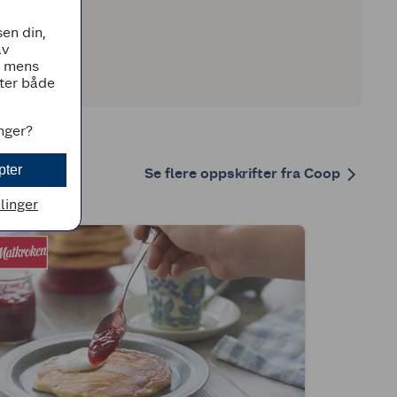
en din,
av
, mens
tter både
inger?
pter
Se flere oppskrifter fra Coop
llinger