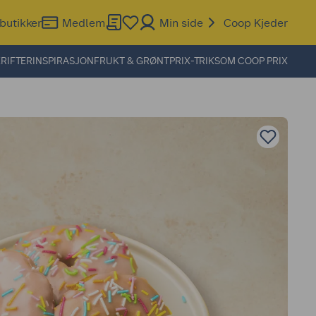
butikker
Medlem
Min side
Coop Kjeder
RIFTER
INSPIRASJON
FRUKT & GRØNT
PRIX-TRIKS
OM COOP PRIX