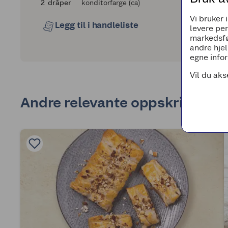
2
2
dråper
konditorfarge (ca)
Vi bruker 
Legg til i handleliste
levere pe
markedsfø
andre hjel
egne infor
Vil du aks
Andre relevante oppskrifter