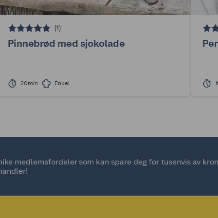
(1)
Pinnebrød med sjokolade
Per
20min
Enkel
1
ke medlemsfordeler som kan spare deg for tusenvis av kroner
handler!