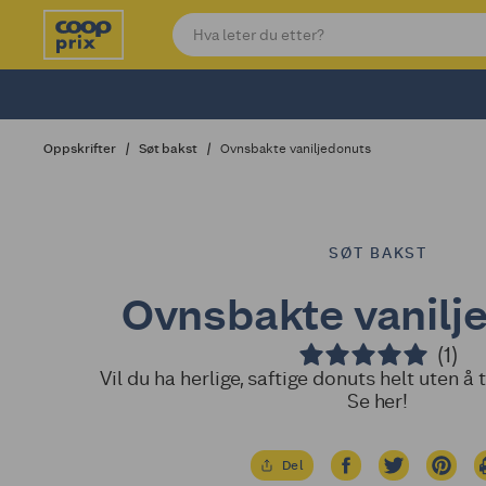
Oppskrifter
Søt bakst
Ovnsbakte vaniljedonuts
SØT BAKST
Ovnsbakte vanilj
(1)
Vil du ha herlige, saftige donuts helt uten å 
Se her!
Del