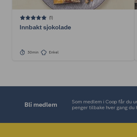
(1)
Innbakt sjokolade
30min
Enkel
Som medlem i Coop får du uni
Bli medlem
penger tilbake hver gang du 