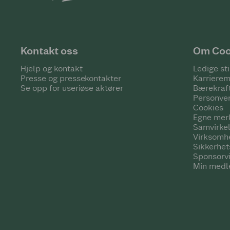
Kontakt oss
Om Co
Hjelp og kontakt
Ledige sti
Presse og pressekontakter
Karrierem
Se opp for useriøse aktører
Bærekraf
Personve
Cookies
Egne mer
Samvirke
Virksomh
Sikkerhe
Sponsorv
Min medl