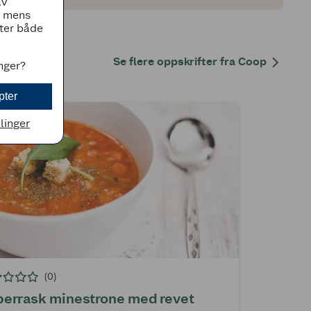
av
, mens
tter både
Se flere oppskrifter fra Coop
inger?
pter
llinger
(0)
errask minestrone med revet