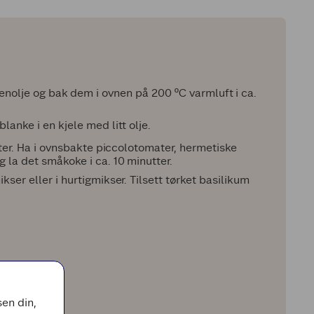
venolje og bak dem i ovnen på 200 ºC varmluft i ca.
anke i en kjele med litt olje.
tter. Ha i ovnsbakte piccolotomater, hermetiske
 la det småkoke i ca. 10 minutter.
ser eller i hurtigmikser. Tilsett tørket basilikum
en din,