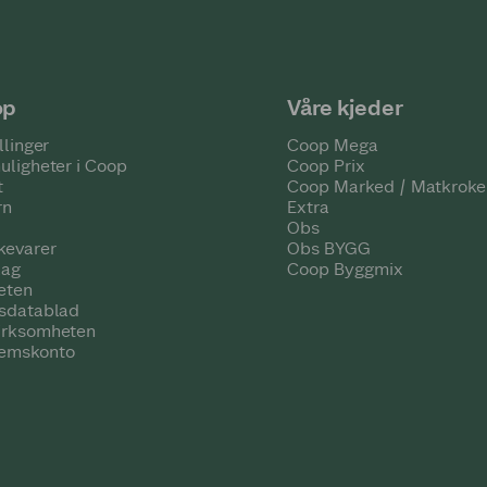
op
Våre kjeder
llinger
Coop Mega
uligheter i Coop
Coop Prix
t
Coop Marked / Matkroke
rn
Extra
Obs
kevarer
Obs BYGG
lag
Coop Byggmix
eten
tsdatablad
irksomheten
emskonto