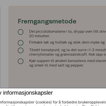
Fremgangsmetode
Del piccolotomatene i to, drypp over litt oli
20 minutter.
Finhakk løk og hvitløk og stek dem myke og bl
Tilsett tomatpuré, og la det surre i 1-2 minu
cherrytomater og grønnsakskraft. Kok opp og
Kjør suppen til ønsket konsistens med stavmik
og smak til med salt og pepper.
v informasjonskapsler
informasjonskapsler (cookies) for å forbedre brukeropplevels