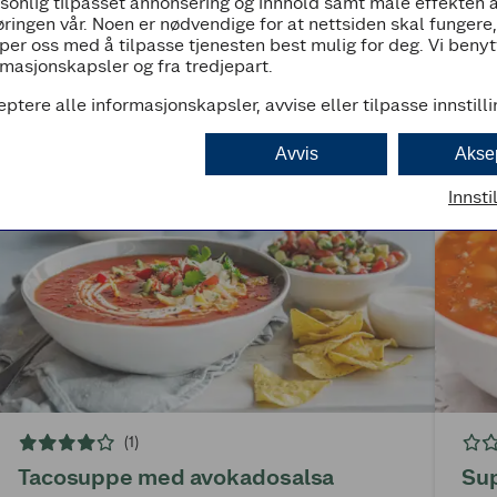
rsonlig tilpasset annonsering og innhold samt måle effekten 
ringen vår. Noen er nødvendige for at nettsiden skal fungere
per oss med å tilpasse tjenesten best mulig for deg. Vi beny
masjonskapsler og fra tredjepart.
eptere alle informasjonskapsler, avvise eller tilpasse innstill
Avvis
Akse
Innsti
(1)
Tacosuppe med avokadosalsa
Sup