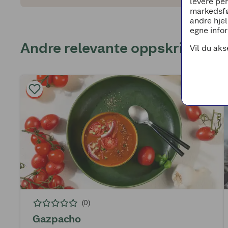
levere pe
markedsfø
andre hjel
egne infor
Andre relevante oppskrifter
Vil du aks
(0)
Gazpacho