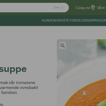
Coop.no
Våre 
Søk
KUNDEAVIS
FASTE FORDELER
INSPIRASJO
tsuppe
smak når tomatene
g varmende ovnsbakt
 familien.