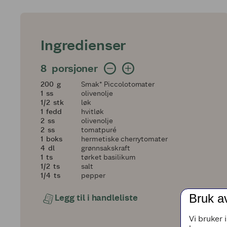
Ingredienser
8 porsjoner
8
porsjoner
200
200
g
Smak* Piccolotomater
1
1
ss
olivenolje
en halv
1/2
stk
løk
1
1
fedd
hvitløk
2
2
ss
olivenolje
2
2
ss
tomatpuré
1
1
boks
hermetiske cherrytomater
4
4
dl
grønnsakskraft
1
1
ts
tørket basilikum
en halv
1/2
ts
salt
en fjerdedel
1/4
ts
pepper
Bruk a
Legg til i handleliste
Vi bruker 