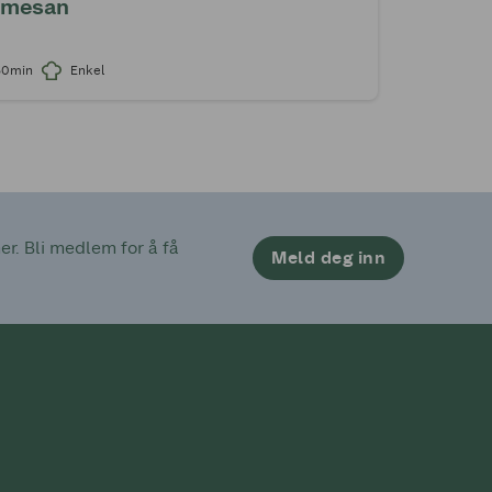
rmesan
30min
Enkel
. Bli medlem for å få 
Meld deg inn