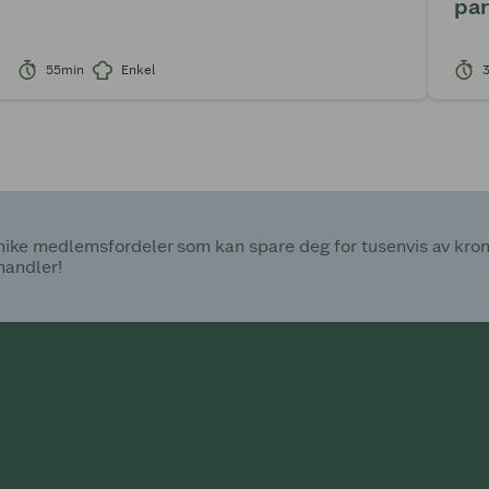
pa
55min
Enkel
ke medlemsfordeler som kan spare deg for tusenvis av kroner
handler!