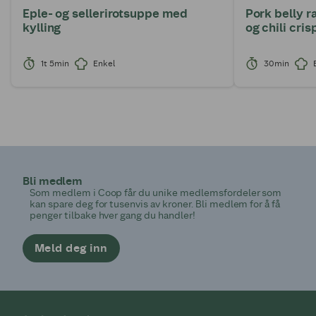
Eple- og sellerirotsuppe med
Pork belly 
kylling
og chili cris
1t 5min
Enkel
30min
Bli medlem
Som medlem i Coop får du unike medlemsfordeler som
kan spare deg for tusenvis av kroner. Bli medlem for å få
penger tilbake hver gang du handler!
Meld deg inn