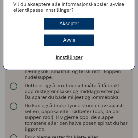
Vil du akseptere alle informasjonskapsler, avvise
over nudlene sammen med edamamebønner.
eller tilpasse innstillinger?
Plukk kyllingkjøttet fra beinet og legg på
toppen av grønnsakene.
Aksepter
Topp med en limebåt, sesamfrø og en
håndfull frisk koriander. Sett på lokket og
oppbevar kjølig frem til lunsj.
Avvis
Når du skal spise heller du kokende vann i
beholderen, rører rundt for å oppløse
Innstillinger
currypasten, setter på lokket igjen og lar det
stå et par minutter. Så er det bare å nyte en
næringsrik, smakfull og fersk rett i koppen
nudelsuppe.
Dette er også en utmerket måte å få brukt
opp restegrønnsaker og middagsrester på.
Da sparer du både miljøet og lommeboka.
Du kan også bruke tynne strimler av squash,
selleri, paprika eller rødbeter (obs, da blir
suppen rød!). Hiv gjerne oppi de slappe
tomatene eller den halve posen spinat du har
liggende.
Bruk gjerne rester fra kjøtt- eller