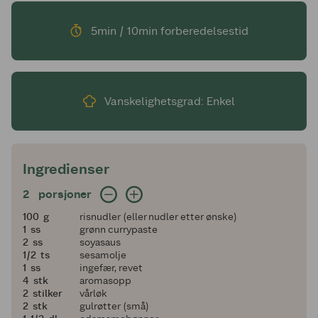
5min / 10min forberedelsestid
Vanskelighetsgrad: Enkel
Ingredienser
2 porsjoner
2
porsjoner
100
100
g
risnudler (eller nudler etter ønske)
1
1
ss
grønn currypaste
2
2
ss
soyasaus
en halv
1/2
ts
sesamolje
1
1
ss
ingefær, revet
4
4
stk
aromasopp
2
2
stilker
vårløk
2
2
stk
gulrøtter (små)