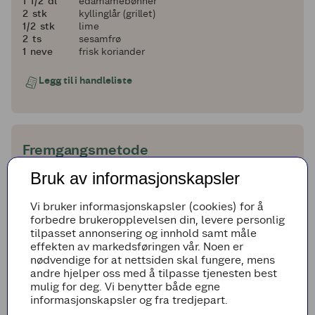
1 og en halv
1
1/2
dl
edamamebønner
2
2
stk
kyllinglår (grillet)
en halv
1/2
stk
lime
2
2
ts
sesamfrø
1
1
neve
frisk koriander
Legg til i handleliste
Fremgangsmetode
Du kan gjerne gjøre klar suppe for to dager av
Bruk av informasjonskapsler
gangen, så lenge det oppbevares kaldt frem
til det skal spises.
Vi bruker informasjonskapsler (cookies) for å
Kok nudler som anvist på pakken. Avkjøl.
forbedre brukeropplevelsen din, levere personlig
tilpasset annonsering og innhold samt måle
Ha currypaste, soyasaus, sesamolje og
effekten av markedsføringen vår. Noen er
raspet ingefær i en krukke eller boks med
nødvendige for at nettsiden skal fungere, mens
lokk som tåler kokende vann. Legg nudlene
andre hjelper oss med å tilpasse tjenesten best
oppå.
mulig for deg. Vi benytter både egne
informasjonskapsler og fra tredjepart.
Del sopp og vårløk i tynne skiver. Del gulrot i
tynne strimler, eller bruk et julienne-jern. Ha