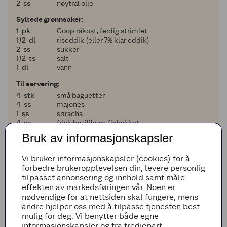
2
2
ss
nøytral olje
Syltede grønnsaker:
1
1
pk
Coop råkost, ferdig strimlet
en halv
1/2
dl
riseddik (eller 7% klar eddik)
2
2
ss
sukker
en halv
1/2
ts
salt
1
1
dl
vann
Til servering:
4
4
stk
små baguetter
4
4
ss
majones
1
1
ss
sriracha
4
4
ss
frisk basilikum, finhakket
en halv
1/2
stk
agurk, i tynne strimler
Bruk av informasjonskapsler
1
1
stk
rød chili, finhakket
Vi bruker informasjonskapsler (cookies) for å
Legg til i handleliste
forbedre brukeropplevelsen din, levere personlig
tilpasset annonsering og innhold samt måle
effekten av markedsføringen vår. Noen er
nødvendige for at nettsiden skal fungere, mens
andre hjelper oss med å tilpasse tjenesten best
Fremgangsmetode
mulig for deg. Vi benytter både egne
informasjonskapsler og fra tredjepart.