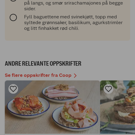
på langs, og smør srirachamajones på begge
sider.
Fyll baguettene med svinekjøtt, topp med
syltede grønnsaker, basilikum, agurkstrimler
og litt finhakket rød chili.
ANDRE RELEVANTE OPPSKRIFTER
Se flere oppskrifter fra Coop