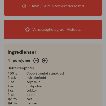
10min / 30min forberedelsestid
Vanskelighetsgrad: Middels
Ingredienser
4 porsjoner
4
porsjoner
Dette trenger du:
400
400
g
Coop Strimlet svinekjøtt
2
2
stk
hvitløksfedd
2
2
ss
soyasaus
1
1
ss
chilipulver
1
1
ss
sukker
2
2
ss
eddik
en halv
1/2
ts
salt
en fjerdedel
1/4
ts
pepper