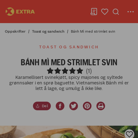
Oppskrifter
Toast og sandwich
Bánh Mì med strimlet svin
TOAST OG SANDWICH
BÁNH MÌ MED STRIMLET SVIN
(1)
Karamellisert svinekjøtt, spicy majones og syltede
grønnsaker i en sprø baguette. Vietnamesisk Bánh mì er
lett å lage, og umulig å ikke like.
Del