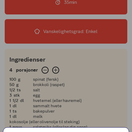
35min
Vanskelighetsgrad: Enkel
Ingredienser
4 porsjoner
4
porsjoner
100
100
g
spinat (fersk)
50
50
g
brokkoli (raspet)
en halv
1/2
ts
salt
3
3
stk
egg
1 og en halv
1
1/2
dl
hvetemel (eller havremel)
1
1
dl
sammalt hvete
1
1
ts
bakepulver
1
1
dl
melk
kokosolje (eller olivenolje til steking)
1
1
neve
salatmiks (eller lag din egen)