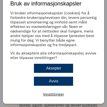
4
4
skiver
skinke
Bruk av informasjonskapsler
1
1
stk
avokado
1
1
neve
sukkererter
Vi bruker informasjonskapsler (cookies) for å
en fjerdedel
1/4
stk
agurk
forbedre brukeropplevelsen din, levere personlig
2
2
dl
cottage cheese
tilpasset annonsering og innhold samt måle
gressløk (litt frisk)
effekten av markedsføringen vår. Noen er
nødvendige for at nettsiden skal fungere, mens
Legg til i handleliste
andre hjelper oss med å tilpasse tjenesten best
mulig for deg. Vi benytter både egne
informasjonskapsler og fra tredjepart.
Vil du akseptere alle informasjonskapsler, avvise
Fremgangsmetode
eller tilpasse innstillinger?
Rør sammen mel og bakepulver i en bolle.
Rasp brokkoli og finhakk spinat.
Aksepter
Ha grønnsaker, salt, egg og melk i en bolle og
visp det godt sammen. Ha i melet og rør det
Avvis
til en tykk blanding
Stek vaflene i litt kokosolje eller olivenolje i
Innstillinger
et vaffeljern.
Smør på litt cottage cheese og legg på salat,
skinke, agurk, sukkererter og skivet avokado.