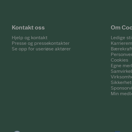
Kontakt oss
Om Co
Hjelp og kontakt
Ledige sti
Presse og pressekontakter
Karrierem
Se opp for useriøse aktører
Bærekraf
Personve
Cookies
Egne mer
Samvirke
Virksomh
Sikkerhe
Sponsorv
Min medl