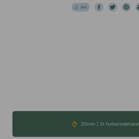
Del
20min / 2t forberedelses