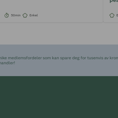
50min
Enkel
ke medlemsfordeler som kan spare deg for tusenvis av kroner
handler!