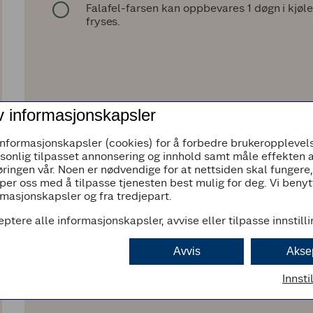
Falafel-farsen kan oppbevares 1 døgn i kjøle
fryses.
v informasjonskapsler
informasjonskapsler (cookies) for å forbedre brukeropplevels
rsonlig tilpasset annonsering og innhold samt måle effekten 
ringen vår. Noen er nødvendige for at nettsiden skal fungere
per oss med å tilpasse tjenesten best mulig for deg. Vi beny
masjonskapsler og fra tredjepart.
eptere alle informasjonskapsler, avvise eller tilpasse innstill
Avvis
Akse
Innsti