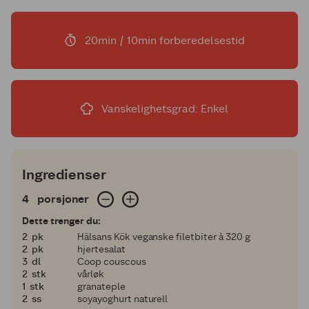
20min / 10min forberedelsestid
Vanskelighetsgrad: Enkel
Ingredienser
4 porsjoner
4
porsjoner
Dette trenger du:
2
2
pk
Hälsans Kök veganske filetbiter à 320 g
2
2
pk
hjertesalat
3
3
dl
Coop couscous
2
2
stk
vårløk
1
1
stk
granateple
2
2
ss
soyayoghurt naturell