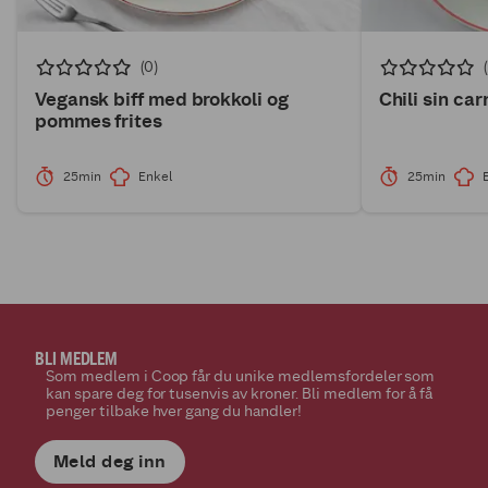
(0)
Vegansk biff med brokkoli og
Chili sin car
pommes frites
25min
Enkel
25min
BLI MEDLEM
Som medlem i Coop får du unike medlemsfordeler som
kan spare deg for tusenvis av kroner. Bli medlem for å få
penger tilbake hver gang du handler!
Meld deg inn