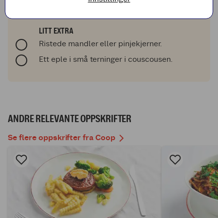
over vårløk og granateplefrø. Ringle litt
yoghurt over veganfiletene.
LITT EXTRA
Ristede mandler eller pinjekjerner.
Ett eple i små terninger i couscousen.
ANDRE RELEVANTE OPPSKRIFTER
Se flere oppskrifter fra Coop