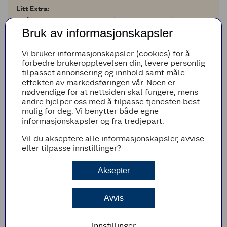
Litt Extra:
1
1
håndfull
Ristede mandler (eller pinjekjerner)
1
1
stk
eple (i små terninger, i couscousen)
Bruk av informasjonskapsler
Legg til i handleliste
Vi bruker informasjonskapsler (cookies) for å
forbedre brukeropplevelsen din, levere personlig
tilpasset annonsering og innhold samt måle
effekten av markedsføringen vår. Noen er
nødvendige for at nettsiden skal fungere, mens
Fremgangsmetode
andre hjelper oss med å tilpasse tjenesten best
mulig for deg. Vi benytter både egne
Tilbered veganfileten som anvist på pakken.
informasjonskapsler og fra tredjepart.
Del hjertesalaten i to og skyll den godt i kaldt
Vil du akseptere alle informasjonskapsler, avvise
vann. Tørk med kjøkkenpapir.
eller tilpasse innstillinger?
Stek hjertesalaten med snittflaten ned i 2-3
minutter på høy varme i stekepannen.
Aksepter
Krydre med salt og pepper.
Del granateplet i to og bank ut kjernene med
Avvis
en skje.
Lag couscous som anvist på pakken, og strø
Innstillinger