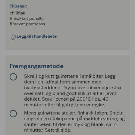
Tilbehør:
chiliflak
finhakket persille
finrevet parmesan
Legg til i handleliste
Fremgangsmetode
Skrell og kutt gulrøttene i små biter. Legg
dem i en ildfast form sammen med
hvitløksfeddene. Drypp over olivenolje, strø
over salt, og bland godt slik at alt er jevnt
dekket. Stek i ovnen på 200°C i ca. 40
minutter, eller til gulrøttene er myke.
Mens gulrøttene steker, finhakk løken. Smelt
smøret i en stekepanne på middels varme, og
sauter løken til den er myk og blank, ca. 4
minutter. Sett til side.