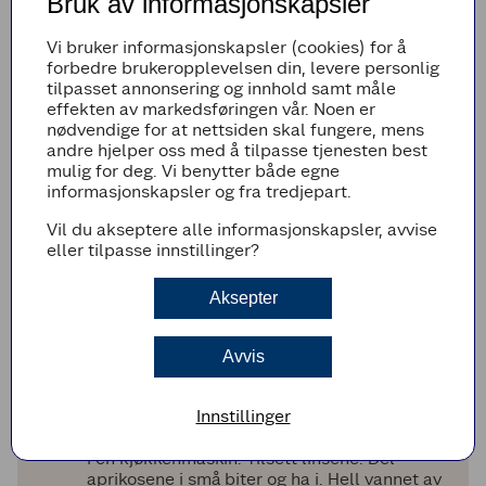
Bruk av informasjonskapsler
Bløtlegg nøttene i ca. 2 timer.
Vi bruker informasjonskapsler (cookies) for å
Skyll linsene i kaldt rennende vann og kok
forbedre brukeropplevelsen din, levere personlig
dem møre i ca 15 minutter. Sil av og avkjøl.
tilpasset annonsering og innhold samt måle
effekten av markedsføringen vår. Noen er
Bløtlegg tørket steinsopp i ca. 20 minutter i
nødvendige for at nettsiden skal fungere, mens
varmt vann.
andre hjelper oss med å tilpasse tjenesten best
Skjær aubergine og ­squash i ca. 1 cm store ­
mulig for deg. Vi benytter både egne
terninger. Spre dem utover på et fat og salt
informasjonskapsler og fra tredjepart.
dem lett. Dette ­trekker ut ­vannet. La dem
ligge i ca. 20 minutter.
Vil du akseptere alle informasjonskapsler, avvise
eller tilpasse innstillinger?
Kjør pastinakk, stangselleri, løk og sopp til
små biter i en kjøkken­maskin. Varm oljen i en
panne, og tilsett grønnsaksbitene og
Aksepter
krydderet. La det steke i ca. 10 minutter.
Hell vannet av aubergin- og
Avvis
squashterningene, og børst av saltet så godt
du kan. Stek bitene med hvitløk i ca 10
minutter.
Innstillinger
Hell vannet av nøttene og kjør dem til smuler
i en kjøkkenmaskin. Tilsett ­linsene. Del
aprikosene i små biter og ha i. Hell vannet av