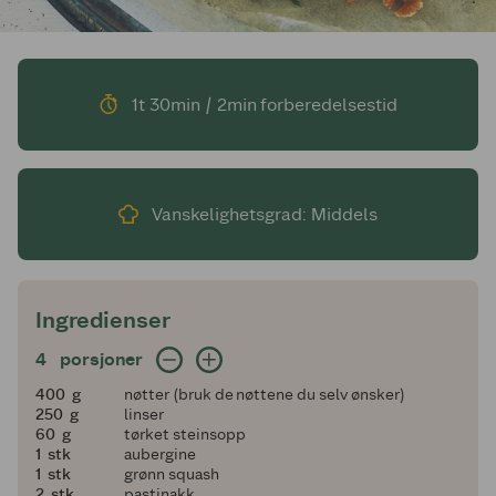
1t 30min / 2min forberedelsestid
Vanskelighetsgrad: Middels
Ingredienser
4 porsjoner
4
porsjoner
400
400
g
nøtter (bruk de nøttene du selv ønsker)
250
250
g
linser
60
60
g
tørket steinsopp
1
1
stk
aubergine
1
1
stk
grønn squash
2
2
stk
pastinakk