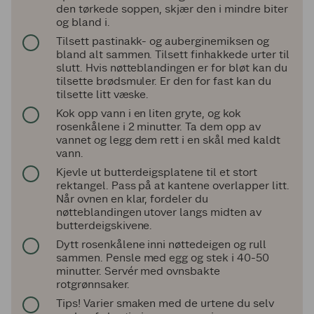
den tørkede soppen, skjær den i mindre biter
og bland i.
Tilsett pastinakk- og ­auberginemiksen og
bland alt sammen. Tilsett finhakkede urter til
slutt. Hvis nøtteblandingen er for bløt kan du
tilsette brødsmuler. Er den for fast kan du
tilsette litt væske.
Kok opp vann i en liten gryte, og kok
rosenkålene i 2 minutter. Ta dem opp av
vannet og legg dem rett i en skål med kaldt
vann.
Kjevle ut butterdeigsplatene til et stort
rektangel. Pass på at kantene overlapper litt.
Når ovnen en klar, fordeler du
nøtteblandingen utover langs midten av
butterdeigskivene.
Dytt rosenkålene inni nøttedeigen og rull
sammen. Pensle med egg og stek i 40-50
minutter. Servér med ovnsbakte
rotgrønnsaker.
Tips! Varier smaken med de urtene du selv