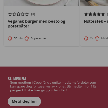
(0)
Vegansk burger med pesto og
Nøttestek - 
potetbåter
30min
Superenkel
2t
Midd
BLI MEDLEM
Som medlem i Coop får du unike medlemsfordeler som
kan spare deg for tusenvis av kroner. Bli medlem for å få
penger tilbake hver gang du handler!
Meld deg inn