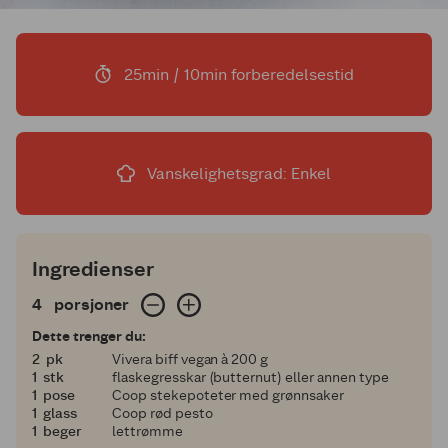
25min / 10min forberedelsestid
Vanskelighetsgrad: Enkel
Ingredienser
4 porsjoner
4
porsjoner
Dette trenger du:
2
2
pk
Vivera biff vegan à 200 g
1
1
stk
flaskegresskar (butternut) eller annen type
1
1
pose
Coop stekepoteter med grønnsaker
1
1
glass
Coop rød pesto
1
1
beger
lettrømme