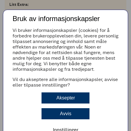
Litt Extra:
1
1
klype
ristede pinjekjerner
1
1
stk
søtpoteter (eller gulrøtter)
Bruk av informasjonskapsler
1
1
klype
ruccola
Vi bruker informasjonskapsler (cookies) for å
Legg til i handleliste
forbedre brukeropplevelsen din, levere personlig
tilpasset annonsering og innhold samt måle
effekten av markedsføringen vår. Noen er
nødvendige for at nettsiden skal fungere, mens
andre hjelper oss med å tilpasse tjenesten best
Fremgangsmetode
mulig for deg. Vi benytter både egne
informasjonskapsler og fra tredjepart.
Skrell og rens gresskaret og skjær det i små
biter.
Vil du akseptere alle informasjonskapsler, avvise
eller tilpasse innstillinger?
Stek gresskar, poteter og grønnsaker i ovnen
på 225 °C i 20-25 minutter.
Aksepter
Krydre med salt og pepper.
Tilbered veganbiffene som anvist på pakken.
Avvis
Bland pesto og rømme og smak til med salt
og pepper.
Innstillinger