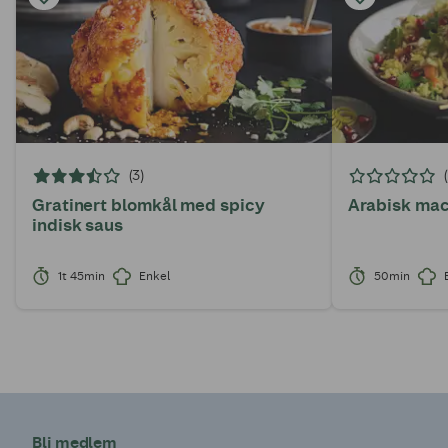
(3)
Gratinert blomkål med spicy
Arabisk ma
indisk saus
1t 45min
Enkel
50min
Bli medlem