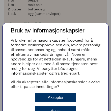
1
1
ts
pepper
1
1
ts
malt anis
2
2
plater
butterdeig
1
1
stk
egg (sammenvispet)
Legg til i handleliste
Bruk av informasjonskapsler
Vi bruker informasjonskapsler (cookies) for å
forbedre brukeropplevelsen din, levere personlig
Fremgangsmetode
tilpasset annonsering og innhold samt måle
effekten av markedsføringen vår. Noen er
Stek sjalottløk og chili i smør.
nødvendige for at nettsiden skal fungere, mens
andre hjelper oss med å tilpasse tjenesten best
Bland Vegetardag chunks, Vegetardag deig,
mulig for deg. Vi benytter både egne
løkblandingen, tørkede epler og svisker.
informasjonskapsler og fra tredjepart.
Rør inn krydder, pakk farsen i plastfolie og
rull den til en pølse.
Vil du akseptere alle informasjonskapsler, avvise
eller tilpasse innstillinger?
Fjern plastfolien. Kjevle ut butterdeigen og
pakk den rundt vegetarblandingen.
Aksepter
Snitt små ruter i butterdeigen som om det var
svor.
Pensle rullen med egg og stek den på 220 °C
Avvis