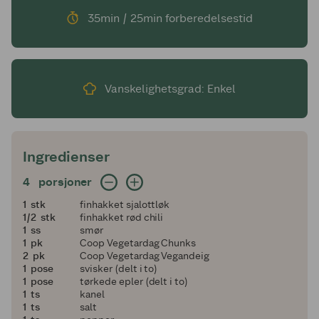
35min / 25min forberedelsestid
Vanskelighetsgrad: Enkel
Ingredienser
4 porsjoner
4
porsjoner
1
1
stk
finhakket sjalottløk
en halv
1/2
stk
finhakket rød chili
1
1
ss
smør
1
1
pk
Coop Vegetardag Chunks
2
2
pk
Coop Vegetardag Vegandeig
1
1
pose
svisker (delt i to)
1
1
pose
tørkede epler (delt i to)
1
1
ts
kanel
1
1
ts
salt