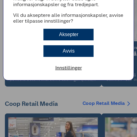
informasjonskapsler og fra tredjepart.
Vil du akseptere alle informasjonskapsler, avvise
eller tilpasse innstillinger?
Aksepter
KAMPANJE.COM
KAMPANJE.CO
Avvis
Coop henter salgsleder til retail
Skjermer på
media-satsing fra JCDecaux
Innstillinger
- Silje har solid og relevant erfaring som vi er sikre
Nå skrur Coop på 
på vil bidra sterkt til at denne satsningen lykkes,
butikker: - Stor i
sier Christian Skaarud i Coop Norge.
Coop Retail Media
Coop Retail Media