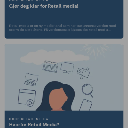
COOP RETAIL MEDIA
Gjør deg klar for Retail media!
Retail media er en ny mediekanal som har tatt annonseverden med
storm de siste årene. På verdensbasis kjøpes det retail media
annonser for over 140 milliarder dollar i året. Det utgjør inntil 20% av
årlig mediespend i modne Retail media markeder.
COOP RETAIL MEDIA
Hvorfor Retail Media?