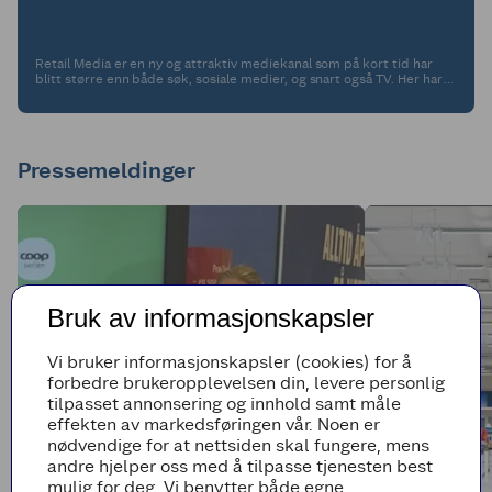
Retail Media er en ny og attraktiv mediekanal som på kort tid har
blitt større enn både søk, sosiale medier, og snart også TV. Her har
du fire gode grunner til å velge Retail Media.
Pressemeldinger
Bruk av informasjonskapsler
Vi bruker informasjonskapsler (cookies) for å
forbedre brukeropplevelsen din, levere personlig
tilpasset annonsering og innhold samt måle
effekten av markedsføringen vår. Noen er
nødvendige for at nettsiden skal fungere, mens
andre hjelper oss med å tilpasse tjenesten best
mulig for deg. Vi benytter både egne