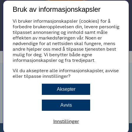
Bruk av informasjonskapsler
Vi bruker informasjonskapsler (cookies) for å
forbedre brukeropplevelsen din, levere personlig
tilpasset annonsering og innhold samt måle
effekten av markedsføringen vår. Noen er
nødvendige for at nettsiden skal fungere, mens
andre hjelper oss med å tilpasse tjenesten best
mulig for deg. Vi benytter både egne
informasjonskapsler og fra tredjepart.
Vil du akseptere alle informasjonskapsler, avvise
eller tilpasse innstillinger?
Bli medlem
Som medlem i Coop får du unike medlemsfordeler som
kan spare deg for tusenvis av kroner. Bli medlem for å få
Aksepter
penger tilbake hver gang du handler!
Meld deg inn
Avvis
Innstillinger