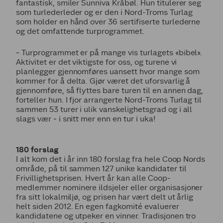
fantastisk, smiler Sunniva Kråbøl. Hun titulerer seg
som turlederleder og er den i Nord-Troms Turlag
som holder en hånd over 36 sertifiserte turlederne
og det omfattende turprogrammet.
‒ Turprogrammet er på mange vis turlagets «bibel».
Aktivitet er det viktigste for oss, og turene vi
planlegger gjennomføres uansett hvor mange som
kommer for å delta. Gjør været det uforsvarlig å
gjennomføre, så flyttes bare turen til en annen dag,
forteller hun. I fjor arrangerte Nord-Troms Turlag til
sammen 53 turer i ulik vanskelighetsgrad og i all
slags vær ‒ i snitt mer enn en tur i uka!
180 forslag
I alt kom det i år inn 180 forslag fra hele Coop Nords
område, på til sammen 127 unike kandidater til
Frivillighetsprisen. Hvert år kan alle Coop-
medlemmer nominere ildsjeler eller organisasjoner
fra sitt lokalmiljø, og prisen har vært delt ut årlig
helt siden 2012. En egen fagkomité evaluerer
kandidatene og utpeker en vinner. Tradisjonen tro