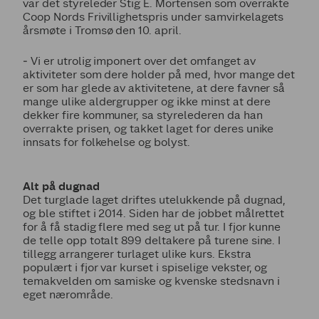
var det styreleder Stig E. Mortensen som overrakte
Coop Nords Frivillighetspris under samvirkelagets
årsmøte i Tromsø den 10. april.
‒ Vi er utrolig imponert over det omfanget av
aktiviteter som dere holder på med, hvor mange det
er som har glede av aktivitetene, at dere favner så
mange ulike aldergrupper og ikke minst at dere
dekker fire kommuner, sa styrelederen da han
overrakte prisen, og takket laget for deres unike
innsats for folkehelse og bolyst.
Alt på dugnad
Det turglade laget driftes utelukkende på dugnad,
og ble stiftet i 2014. Siden har de jobbet målrettet
for å få stadig flere med seg ut på tur. I fjor kunne
de telle opp totalt 899 deltakere på turene sine. I
tillegg arrangerer turlaget ulike kurs. Ekstra
populært i fjor var kurset i spiselige vekster, og
temakvelden om samiske og kvenske stedsnavn i
eget nærområde.