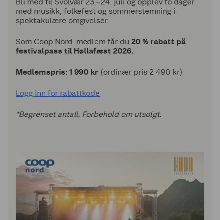
Bli med til Svolvær 23.–24. juli og opplev to dager
med musikk, folkefest og sommerstemning i
spektakulære omgivelser.
Som Coop Nord-medlem får du
20
% rabatt på
festivalpass til Høllafæst 2026.
Medlemspris: 1 990 kr
(ordinær pris 2 490 kr)
Logg inn for rabattkode
*Begrenset antall. Forbehold om utsolgt.