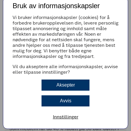
Medlemspris:
15% på båtturer
Bruk av informasjonskapsler
*gjelder ikke Rekecruise og private turer
Vi bruker informasjonskapsler (cookies) for å
Logg inn for rabattkode
forbedre brukeropplevelsen din, levere personlig
tilpasset annonsering og innhold samt måle
effekten av markedsføringen vår. Noen er
nødvendige for at nettsiden skal fungere, mens
andre hjelper oss med å tilpasse tjenesten best
mulig for deg. Vi benytter både egne
informasjonskapsler og fra tredjepart.
Vil du akseptere alle informasjonskapsler, avvise
eller tilpasse innstillinger?
Aksepter
Avvis
Innstillinger
Narvik Golfklubb
Som medlem får du 40 % rabatt på 30 ball-bøtter i