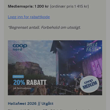
Medlemspris: 1 200 kr
(ordinær pris 1 415 kr)
Logg inn for rabattkode
*Begrenset antall. Forbehold om utsolgt.
Høllafæst 2026 // Utgått