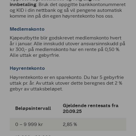
innbetaling
. Bruk det oppgitte bankkontonummeret
og KID i din nettbank og så vil pengene automatisk
komme inn på din egen høyrentekonto hos oss.
Medlemskonto
Kjøpeutbytte blir godskrevet medlemskonto hvert
år i januar. Alle innskudd utover ansvarsinnskudd på
kr 300,- på medlemskonto har en rente på 0,50 %.
Alle uttak er gebyrfrie.
Høyrentekonto
Høyrentekonto er en sparekonto. Du har 5 gebyrfrie
uttak pr. år. Av uttak utover dette beregnes det 2 %
gebyr av uttaksbeløpet.
Gjeldende rentesats fra
Beløpsintervall
20.09.25
0 – 9 999 kr
2,85 %