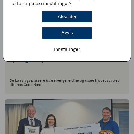
eller tilpasse innstillinger?
Aksepter
Avvis
Innstillinger
GODE RENTEBETINGELSER
Sparing i Coop Nord
Du kan trygt plassere sparepengene dine og spare kjøpeutbyttet
ditt hos Coop Nord.