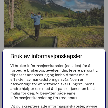
Bruk av informasjonskapsler
Lokale fordeler
Vi bruker informasjonskapsler (cookies) for å
forbedre brukeropplevelsen din, levere personlig
tilpasset annonsering og innhold samt måle
Se de gode tilbudene til våre medlemmer.
effekten av markedsføringen vår. Noen er
nødvendige for at nettsiden skal fungere, mens
andre hjelper oss med å tilpasse tjenesten best
mulig for deg. Vi benytter både egne
informasjonskapsler og fra tredjepart.
Vil du akseptere alle informasjonskapsler, avvise