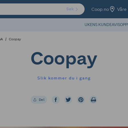
Coop.no
Våre 
Søk
UKENS KUNDEAVIS
OPP
SA
Coopay
Coopay
Slik kommer du i gang
Del