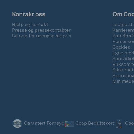
Kontakt oss
Om Co
Hjelp og kontakt
Ledige sti
Presse og pressekontakter
Karrierem
Se opp for useriøse aktører
Bærekraf
Personve
Cookies
Egne mer
Samvirke
Virksomh
Sikkerhe
Sponsorv
Min medl
Garantert Fornøyd
Coop Bedriftskort
Coo