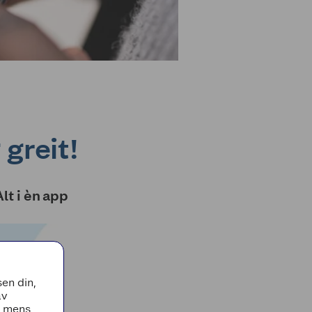
 greit!
Alt i èn app
en din,
av
, mens