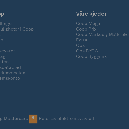
op
Våre kjeder
llinger
Coop Mega
uligheter i Coop
Coop Prix
t
Coop Marked / Matkroke
rn
Extra
Obs
kevarer
Obs BYGG
lag
Coop Byggmix
eten
tsdatablad
irksomheten
emskonto
p Mastercard
Retur av elektronisk avfall