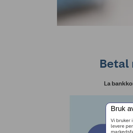
Betal 
La bankkor
Bruk a
Vi bruker 
levere pe
markedsfø