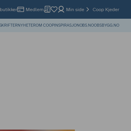
butikker
Medlem
Min side
Coop Kjeder
SKRIFTER
NYHETER
OM COOP
INSPIRASJON
OBS.NO
OBSBYGG.NO