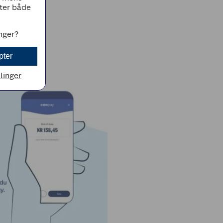
tter både
inger?
pter
llinger