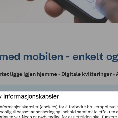
med mobilen - enkelt og
tet ligge igjen hjemme -
Digitale kvitteringer -
v informasjonskapsler
informasjonskapsler (cookies) for å forbedre brukeropplevels
rsonlig tilpasset annonsering og innhold samt måle effekten 
ringen vår. Noen er nødvendige for at nettsiden skal fungere