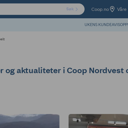
Coop.no
Våre 
Søk
UKENS KUNDEAVIS
OPP
elt
r og aktualiteter i Coop Nordvest