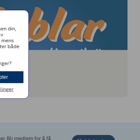
en din,
av
, mens
tter både
MEDLEMMER
inger?
ttet
pter
llinger
. Bli medlem for å få 