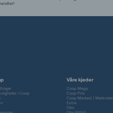
handler!
op
Våre kjeder
llinger
Coop Mega
uligheter i Coop
Coop Prix
t
Coop Marked / Matkroke
rn
Extra
Obs
kevarer
Obs BYGG