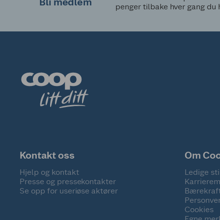
Bli medlem
penger tilbake hver gang du 
Kontakt oss
Om Co
Hjelp og kontakt
Ledige sti
Presse og pressekontakter
Karrierem
Se opp for useriøse aktører
Bærekraf
Personve
Cookies
Egne mer