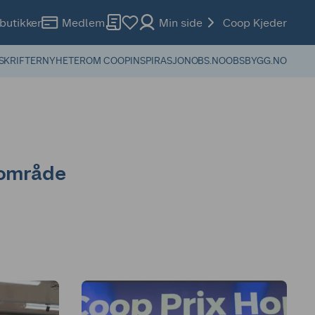
butikker
Medlem
Min side
Coop Kjeder
SKRIFTER
NYHETER
OM COOP
INSPIRASJON
OBS.NO
OBSBYGG.NO
 område