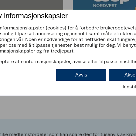
v informasjonskapsler
informasjonskapsler (cookies) for å forbedre brukeropplevels
rsonlig tilpasset annonsering og innhold samt måle effekten 
ringen vår. Noen er nødvendige for at nettsiden skal fungere
per oss med å tilpasse tjenesten best mulig for deg. Vi beny
masjonskapsler og fra tredjepart.
GLADNYHET TIL VÅRE 
eptere alle informasjonskapsler, avvise eller tilpasse innstill
Vi dobler kjøpeutby
Avvis
Akse
Innsti
 butikken og bygda
Les mer
ke medlemsfordeler som kan spare deg for tusenvis av kroner