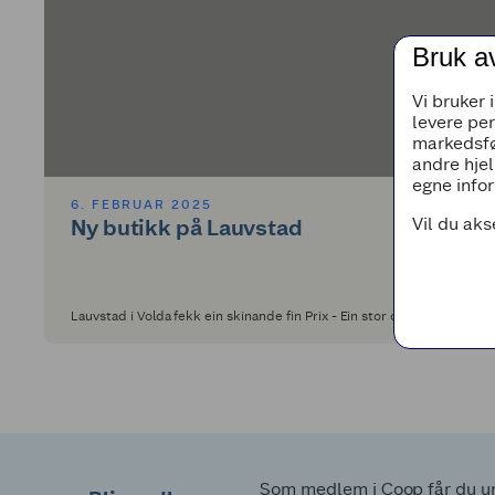
Bruk a
Vi bruker 
levere pe
markedsfø
andre hjel
egne infor
6. FEBRUAR 2025
Vil du aks
Ny butikk på Lauvstad
Lauvstad i Volda fekk ein skinande fin Prix - Ein stor og glad dag for
Som medlem i Coop får du uni