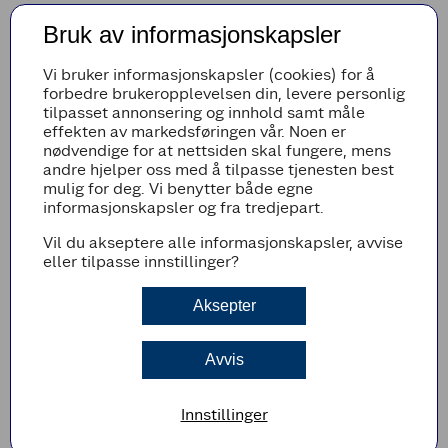
Kjøp billetter til 14.12 kl 1400, Oppdal
-
Få billetter
Bruk av informasjonskapsler
igjen!
Vi bruker informasjonskapsler (cookies) for å
forbedre brukeropplevelsen din, levere personlig
OM FILMEN
tilpasset annonsering og innhold samt måle
effekten av markedsføringen vår. Noen er
En utestet oppfinnelse, en nysgjerrig Solan og en
nødvendige for at nettsiden skal fungere, mens
topptrimmet gressklipper på ville avveier fører til at
andre hjelper oss med å tilpasse tjenesten best
ordføreren bannlyser trioen fra Flåklypa. Solan,
mulig for deg. Vi benytter både egne
Ludvig og Reodor må derfor vinne det spektakulære
informasjonskapsler og fra tredjepart.
rallyet fra Paris til pyramidene – denne seieren er
den eneste måten å komme hjem igjen. Il
Vil du akseptere alle informasjonskapsler, avvise
Tempo Gigante skal ut på veien og det blir full gass,
eller tilpasse innstillinger?
høy puls og sjarmerende moro i det trioen forlater
den trygge bygda og skal ut i den store verden.
Aksepter
Avvis
Innstillinger