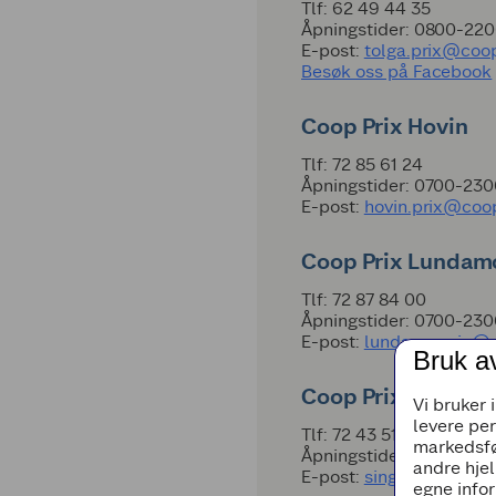
Tlf: 62 49 44 35
Åpningstider: 0800-22
E-post:
tolga.prix@coo
Besøk oss på Facebook
Coop Prix Hovin
Tlf: 72 85 61 24
Åpningstider: 0700-23
E-post:
hovin.prix@coo
Coop Prix Lundam
Tlf: 72 87 84 00
Åpningstider: 0700-23
E-post:
lundamo.prix@
Bruk a
Coop Prix Singsås
Vi bruker 
levere pe
Tlf: 72 43 51 10
markedsfø
Åpningstider: 0700-23
andre hjel
E-post:
singsaas.prix@
egne infor