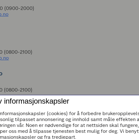
00 (0900-2000)
p.no
00 (0800-2100)
p.no
o
00 (0800-2100)
coop.no
v informasjonskapsler
informasjonskapsler (cookies) for å forbedre brukeropplevels
rsonlig tilpasset annonsering og innhold samt måle effekten 
ringen vår. Noen er nødvendige for at nettsiden skal fungere
00 (0800-2100)
per oss med å tilpasse tjenesten best mulig for deg. Vi beny
coop.no
masjonskapsler og fra tredjepart.