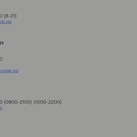
0 (8-21)
op.no
en
00
@coop.no
00 (0800-2100) (1000-2200)
o