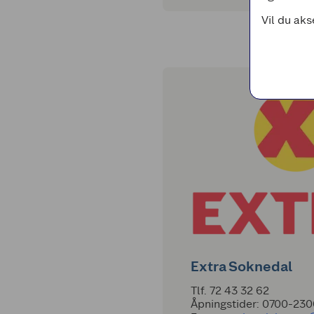
Vil du aks
Extra Soknedal
Tlf. 72 43 32 62
Åpningstider: 0700-23