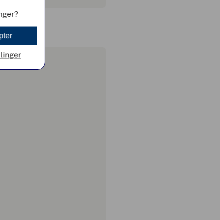
inger?
pter
llinger