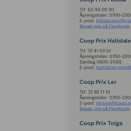
Tlf: 62 49 00 30
Åpningstider: 0700-230
E-post:
folldal.prix@co
Besøk oss på Facebook
Coop Prix Haltdal
Tlf. 72 41 63 01
Åpningstider: 0700-22
(lørdag 0800-2100)
E-post:
haltdalen.prix
Coop Prix Ler
Tlf: 72 85 17 10
Åpningstider: 0700-23
E-post:
ler.prix@coop.n
Besøk oss på Facebook
Coop Prix Tolga