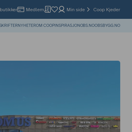
butikker
Medlem
Min side
Coop Kjeder
SKRIFTER
NYHETER
OM COOP
INSPIRASJON
OBS.NO
OBSBYGG.NO