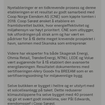
Nyetableringer er en tidkrevende prosess og denne
etableringen er et resultat av godt samarbeid med
Coop Norge Eiendom AS (CNE) som kjøpte tomten i
2018. Coop Sørøst ønsket å etablere en
framtidsrettet butikk, hvor energieffektivitet og
miljøhensyn var høyt prioritert. CNE som utbygger,
tok utfordringen på strak arm og har vært en
pådriver for å få dette meget krevende prosjektet i
havn, sammen med Skanska som entreprenør.
Videre har eksperter fra både Skagerak Energi,
Ohmia Retail, TrønderEnergi, NTNU, LEDE og Volue
vært avgjørende for å få etablert den avanserte
energiløsningen. Resultatet dokumenteres med
sertifiseringen «Very Good» fra BREEAM som er en
sertifiseringsordning for miljøvennlige bygg.
Selve butikken er bygget i heltre og er utstyrt med
et solcelleanlegg på taket. Dette reduserer
klimautslippene fra selve bygget med 40 prosent
og gir et svært godt inneklima, sier Pål Edwards,
eiendomssjef i Coop Sørøst.