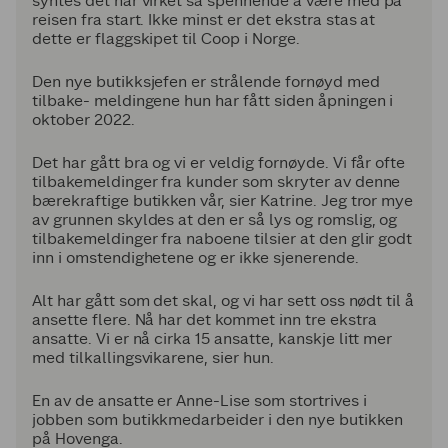
syntes det har virket så spennende å være med på
reisen fra start. Ikke minst er det ekstra stas at
dette er flaggskipet til Coop i Norge.
Den nye butikksjefen er strålende fornøyd med
tilbake- meldingene hun har fått siden åpningen i
oktober 2022.
Det har gått bra og vi er veldig fornøyde. Vi får ofte
tilbakemeldinger fra kunder som skryter av denne
bærekraftige butikken vår, sier Katrine. Jeg tror mye
av grunnen skyldes at den er så lys og romslig, og
tilbakemeldinger fra naboene tilsier at den glir godt
inn i omstendighetene og er ikke sjenerende.
Alt har gått som det skal, og vi har sett oss nødt til å
ansette flere. Nå har det kommet inn tre ekstra
ansatte. Vi er nå cirka 15 ansatte, kanskje litt mer
med tilkallingsvikarene, sier hun.
En av de ansatte er Anne-Lise som stortrives i
jobben som butikkmedarbeider i den nye butikken
på Hovenga.