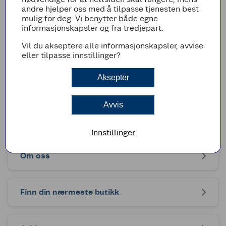
andre hjelper oss med å tilpasse tjenesten best
mulig for deg. Vi benytter både egne
informasjonskapsler og fra tredjepart.
Vil du akseptere alle informasjonskapsler, avvise
eller tilpasse innstillinger?
Sykling uten alder - Grenland
Aksepter
Avvis
Coop Sørøst:
Innstillinger
Om oss
Finn din nærmeste butikk