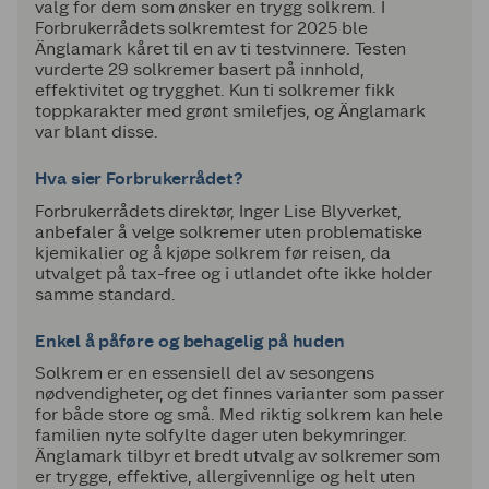
valg for dem som ønsker en trygg solkrem. I
Forbrukerrådets solkremtest for 2025 ble
Änglamark kåret til en av ti testvinnere. Testen
vurderte 29 solkremer basert på innhold,
effektivitet og trygghet. Kun ti solkremer fikk
toppkarakter med grønt smilefjes, og Änglamark
var blant disse.
Hva sier Forbrukerrådet?
Forbrukerrådets direktør, Inger Lise Blyverket,
anbefaler å velge solkremer uten problematiske
kjemikalier og å kjøpe solkrem før reisen, da
utvalget på tax-free og i utlandet ofte ikke holder
samme standard.
Enkel å påføre og behagelig på huden
Solkrem er en essensiell del av sesongens
nødvendigheter, og det finnes varianter som passer
for både store og små. Med riktig solkrem kan hele
familien nyte solfylte dager uten bekymringer.
Änglamark tilbyr et bredt utvalg av solkremer som
er trygge, effektive, allergivennlige og helt uten