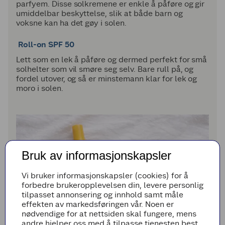
parfyem. Disse solkremene er enkle å påføre og gir
umiddelbar beskyttelse, slik at både barn og
voksne kan ha det gøy i solen.
Roll-on SPF 50
Lett som en lek å påføre og dermed perfekt for små
solhelter som vil smøre seg selv. Bare rull på, og
fordel utover, og så er minstemann klar for lek og
moro i solen.
Bruk av informasjonskapsler
Vi bruker informasjonskapsler (cookies) for å
forbedre brukeropplevelsen din, levere personlig
tilpasset annonsering og innhold samt måle
effekten av markedsføringen vår. Noen er
nødvendige for at nettsiden skal fungere, mens
andre hjelper oss med å tilpasse tjenesten best