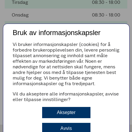
Tirsdag
08:30 - 18:00
Onsdag
08:30 - 18:00
Torsdag
08:30 - 18:00
Bruk av informasjonskapsler
Fredag
08:30 - 18:00
Vi bruker informasjonskapsler (cookies) for å
forbedre brukeropplevelsen din, levere personlig
Lørdag
08:30 - 16:00
tilpasset annonsering og innhold samt måle
effekten av markedsføringen vår. Noen er
Søndag
Stengt
nødvendige for at nettsiden skal fungere, mens
andre hjelper oss med å tilpasse tjenesten best
mulig for deg. Vi benytter både egne
informasjonskapsler og fra tredjepart.
Avvikende åpningstider
Vil du akseptere alle informasjonskapsler, avvise
Det er ingen avvikende åpningstider i nærmeste fremtid
eller tilpasse innstillinger?
Veibeskrivelse
Aksepter
Avvis