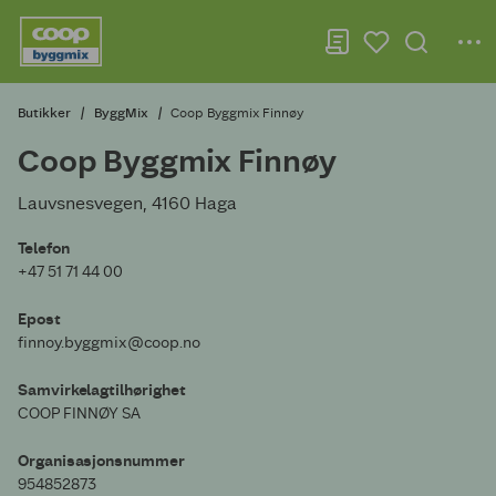
Butikker
ByggMix
Coop Byggmix Finnøy
Coop Byggmix Finnøy
Lauvsnesvegen, 4160 Haga
Telefon
+47 51 71 44 00
Epost
finnoy.byggmix@coop.no
Samvirkelagtilhørighet
COOP FINNØY SA
Organisasjonsnummer
954852873