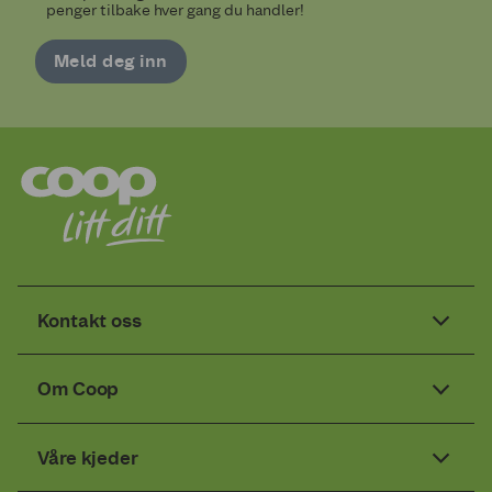
penger tilbake hver gang du handler!
Meld deg inn
Kontakt oss
Om Coop
Våre kjeder