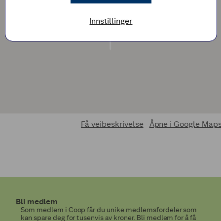
Innstillinger
Få veibeskrivelse
Åpne i Google Map
Bli medlem
Som medlem i Coop får du unike medlemsfordeler som
kan spare deg for tusenvis av kroner. Bli medlem for å få