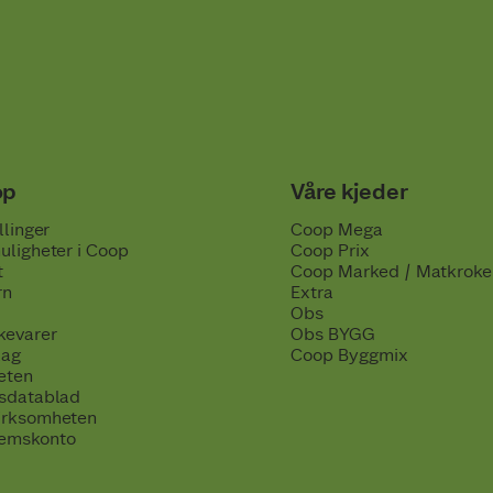
op
Våre kjeder
llinger
Coop Mega
uligheter i Coop
Coop Prix
t
Coop Marked / Matkroke
rn
Extra
Obs
kevarer
Obs BYGG
lag
Coop Byggmix
eten
tsdatablad
irksomheten
emskonto