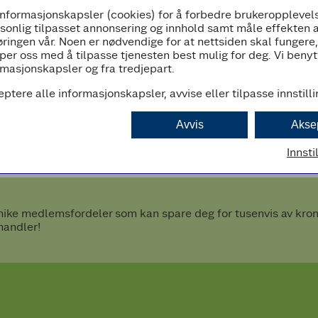
informasjonskapsler (cookies) for å forbedre brukeropplevels
09:00 - 17:00
rsonlig tilpasset annonsering og innhold samt måle effekten 
ringen vår. Noen er nødvendige for at nettsiden skal fungere
per oss med å tilpasse tjenesten best mulig for deg. Vi beny
masjonskapsler og fra tredjepart.
eptere alle informasjonskapsler, avvise eller tilpasse innstill
d
Avvis
Akse
Innsti
ke medlemsfordeler som kan spare deg for tusenvis av kroner
handler!