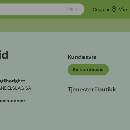
Coop.no
Våre 
Søk
id
Kundeavis
Se kundeavis
tilhørighet
ANDELSLAG SA
Tjenester i butikk
jonsnummer