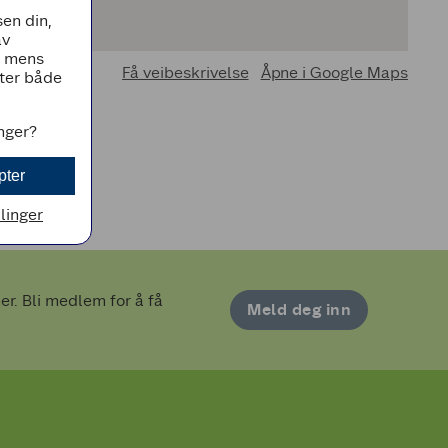
en din,
av
, mens
Få veibeskrivelse
Åpne i Google Maps
tter både
inger?
pter
llinger
. Bli medlem for å få 
Meld deg inn