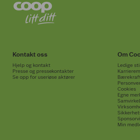
Kontakt oss
Om Co
Hjelp og kontakt
Ledige sti
Presse og pressekontakter
Karrierem
Se opp for useriøse aktører
Bærekraf
Personve
Cookies
Egne mer
Samvirke
Virksomh
Sikkerhe
Sponsorv
Min medl