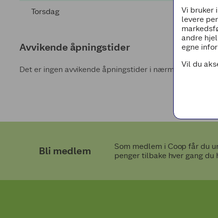
Vi bruker 
Torsdag
levere pe
markedsfø
andre hjel
Avvikende åpningstider
egne infor
Vil du aks
Det er ingen avvikende åpningstider i nærmeste fremti
Som medlem i Coop får du uni
Bli medlem
penger tilbake hver gang du 