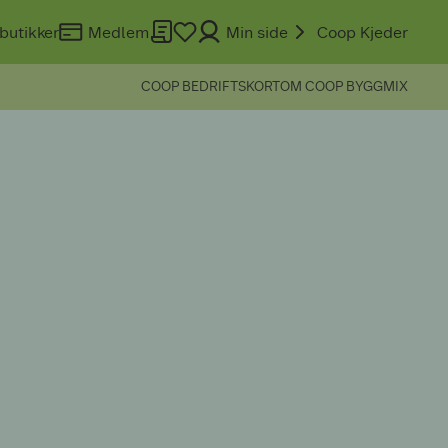
butikker
Medlem
Min side
Coop Kjeder
COOP BEDRIFTSKORT
OM COOP BYGGMIX