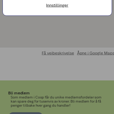
Innstillinger
Få veibeskrivelse
Åpne i Google Map
Bli medlem
Som medlem i Coop får du unike medlemsfordeler som
kan spare deg for tusenvis av kroner. Bli medlem for å få
penger tilbake hver gang du handler!