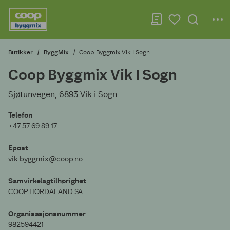
Butikker
ByggMix
Coop Byggmix Vik I Sogn
Coop Byggmix Vik I Sogn
Sjøtunvegen, 6893 Vik i Sogn
Telefon
+47 57 69 89 17
Epost
vik.byggmix@coop.no
Samvirkelagtilhørighet
COOP HORDALAND SA
Organisasjonsnummer
982594421