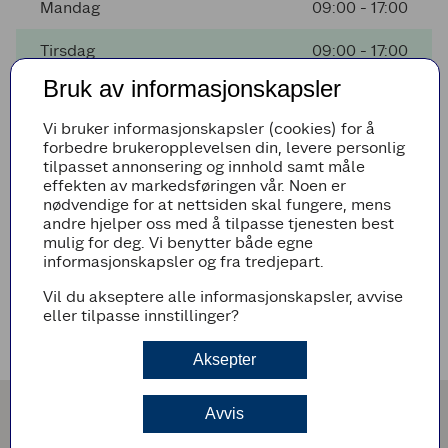
Mandag
09:00 - 17:00
Tirsdag
09:00 - 17:00
Bruk av informasjonskapsler
Onsdag
09:00 - 17:00
Vi bruker informasjonskapsler (cookies) for å
Torsdag
09:00 - 17:00
forbedre brukeropplevelsen din, levere personlig
tilpasset annonsering og innhold samt måle
Fredag
09:00 - 17:00
effekten av markedsføringen vår. Noen er
nødvendige for at nettsiden skal fungere, mens
andre hjelper oss med å tilpasse tjenesten best
mulig for deg. Vi benytter både egne
Avvikende åpningstider
informasjonskapsler og fra tredjepart.
Det er ingen avvikende åpningstider i nærmeste fremtid
Vil du akseptere alle informasjonskapsler, avvise
eller tilpasse innstillinger?
Veibeskrivelse
Aksepter
Avvis