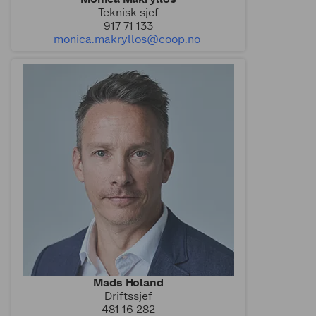
Teknisk sjef
917 71 133
monica.makryllos@coop.no
Mads Holand
Driftssjef
481 16 282