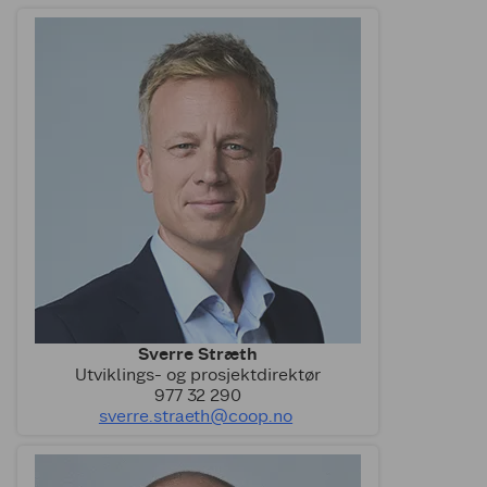
Sverre Stræth
Utviklings- og prosjektdirektør
977 32 290
sverre.straeth@coop.no