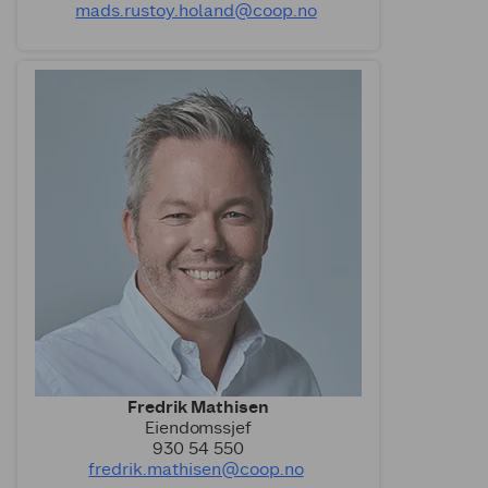
mads.rustoy.holand@coop.no
Fredrik Mathisen
Eiendomssjef
930 54 550
fredrik.mathisen@coop.no