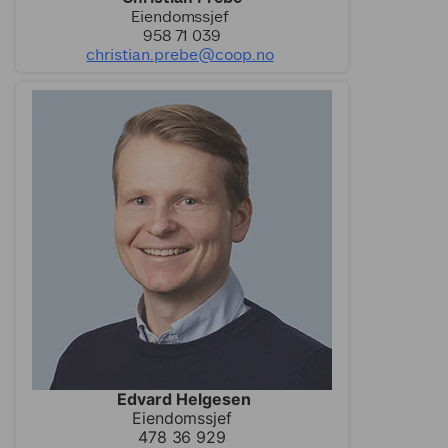
Eiendomssjef
958 71 039
christian.prebe@coop.no
Edvard Helgesen
Eiendomssjef
478 36 929