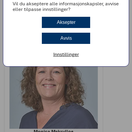
Vil du akseptere alle informasjonskapsler, avvise
eller tilpasse innstillinger?
Heidi Bakkerud Granerud
Eiendomsforvalter
Aksepter
991 28 865
heidi.bakkerud.granerud@coop.no
Avvis
Innstillinger
Monica Makryllos