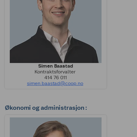
Simen Baastad
Kontraktsforvalter
414 76 011
simen.baastad@coop.no
Økonomi og administrasjon :