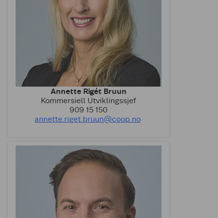
Annette Rigét Bruun
Kommersiell Utviklingssjef
909 15 150
annette.riget.bruun@coop.no