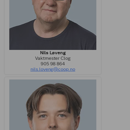
Nils Løveng
Vaktmester Clog
905 98 864
nils.loveng@coop.no