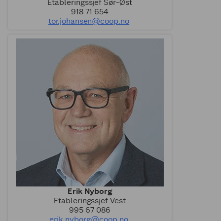
Etableringssjef Sør-Øst
918 71 654
tor.johansen@coop.no
Erik Nyborg
Etableringssjef Vest
995 67 086
erik.nyborg@coop.no