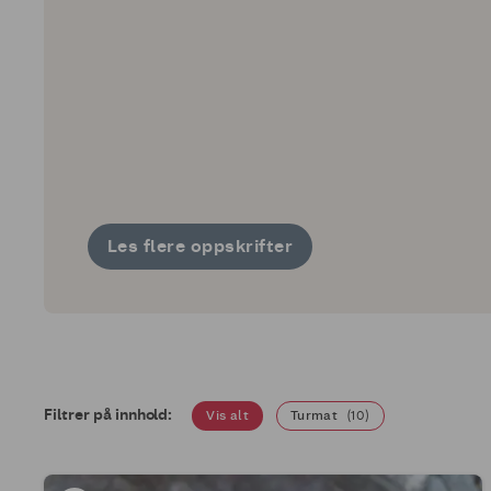
Les flere oppskrifter
Filtrer på innhold:
Vis alt
Turmat
(
10
)