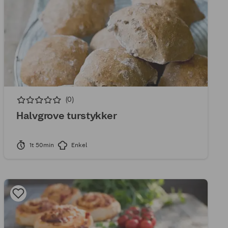
(0)
Halvgrove turstykker
1t 50min
Enkel