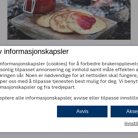
(1)
v informasjonskapsler
De beste turpannekakene
informasjonskapsler (cookies) for å forbedre brukeropplevels
rsonlig tilpasset annonsering og innhold samt måle effekten 
ringen vår. Noen er nødvendige for at nettsiden skal fungere
45min
Enkel
per oss med å tilpasse tjenesten best mulig for deg. Vi beny
masjonskapsler og fra tredjepart.
eptere alle informasjonskapsler, avvise eller tilpasse innstill
Avvis
Akse
Innsti