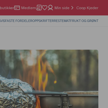
butikker
Medlem
Min side
Coop Kjeder
VIS
FASTE FORDELER
OPPSKRIFTER
RESTEMAT
FRUKT OG GRØNT