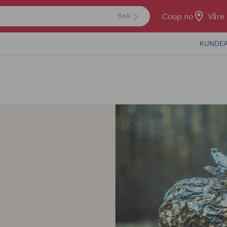
Coop.no
Våre 
Søk
KUNDEA