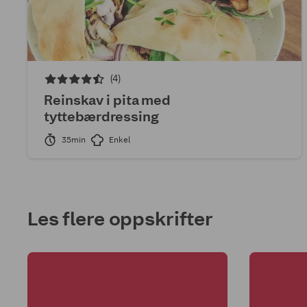
(4)
Reinskav i pita med
tyttebærdressing
35min
Enkel
1
Les flere oppskrifter