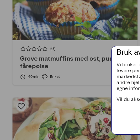
(0)
Bruk a
Grove matmuffins med ost, purre og
Vi bruker 
fårepølse
levere pe
markedsfø
40min
Enkel
andre hjel
egne infor
Vil du aks