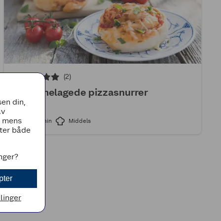
(2)
Hjemmelagede pizzasnurrer
en din,
av
, mens
2t 15min
Middels
tter både
inger?
pter
llinger