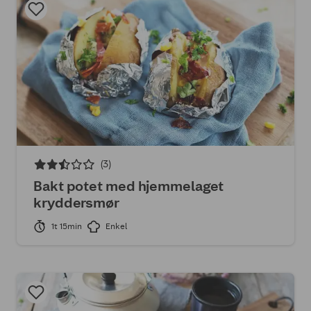
(3)
Bakt potet med hjemmelaget
kryddersmør
1t 15min
Enkel