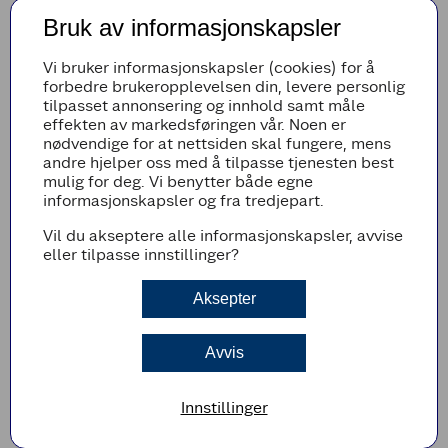
Bruk av informasjonskapsler
Vi bruker informasjonskapsler (cookies) for å
forbedre brukeropplevelsen din, levere personlig
tilpasset annonsering og innhold samt måle
effekten av markedsføringen vår. Noen er
nødvendige for at nettsiden skal fungere, mens
andre hjelper oss med å tilpasse tjenesten best
mulig for deg. Vi benytter både egne
informasjonskapsler og fra tredjepart.
Vil du akseptere alle informasjonskapsler, avvise
eller tilpasse innstillinger?
Aksepter
Fra uke 38 2025 har enda flere av våre Coop
kyllingprodukter kommet fra saktevoksende rase.
Avvis
Ingen kyllingraser er like. Valg av hybrid vil påvirke
mange ledd. Mange av våre produsenter må utvide
Innstillinger
kapasiteten i eksisterende hus og det må også
bygges flere nye kyllinghus. Og når bøndene skal