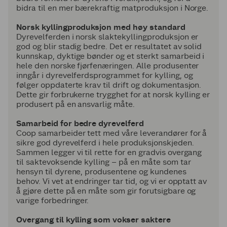
bidra til en mer bærekraftig matproduksjon i Norge.
Norsk kyllingproduksjon med høy standard
Dyrevelferden i norsk slaktekyllingproduksjon er
god og blir stadig bedre. Det er resultatet av solid
kunnskap, dyktige bønder og et sterkt samarbeid i
hele den norske fjørfenæringen. Alle produsenter
inngår i dyrevelferdsprogrammet for kylling, og
følger oppdaterte krav til drift og dokumentasjon.
Dette gir forbrukerne trygghet for at norsk kylling er
produsert på en ansvarlig måte.
Samarbeid for bedre dyrevelferd
Coop samarbeider tett med våre leverandører for å
sikre god dyrevelferd i hele produksjonskjeden.
Sammen legger vi til rette for en gradvis overgang
til saktevoksende kylling – på en måte som tar
hensyn til dyrene, produsentene og kundenes
behov. Vi vet at endringer tar tid, og vi er opptatt av
å gjøre dette på en måte som gir forutsigbare og
varige forbedringer.
Overgang til kylling som vokser saktere