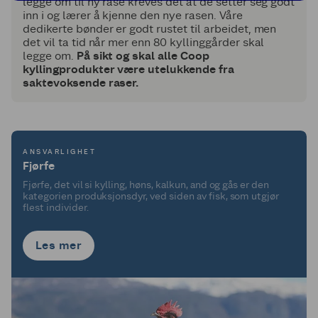
legge om til ny rase kreves det at de setter seg godt
inn i og lærer å kjenne den nye rasen. Våre
dedikerte bønder er godt rustet til arbeidet, men
det vil ta tid når mer enn 80 kyllinggårder skal
legge om.
På sikt og skal alle Coop
kyllingprodukter være utelukkende fra
saktevoksende raser.
ANSVARLIGHET
Fjørfe
Fjørfe, det vil si kylling, høns, kalkun, and og gås er den
kategorien produksjonsdyr, ved siden av fisk, som utgjør
flest individer.
Les mer