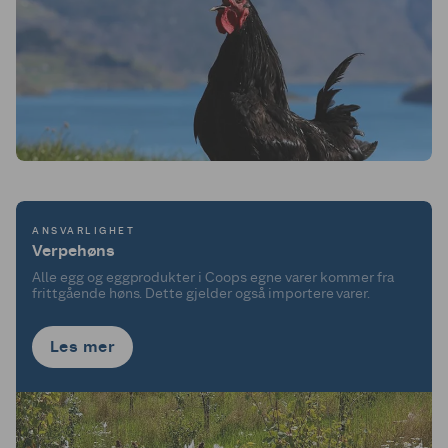
ANSVARLIGHET
Verpehøns
Alle egg og eggprodukter i Coops egne varer kommer fra
frittgående høns. Dette gjelder også importere varer.
Les mer