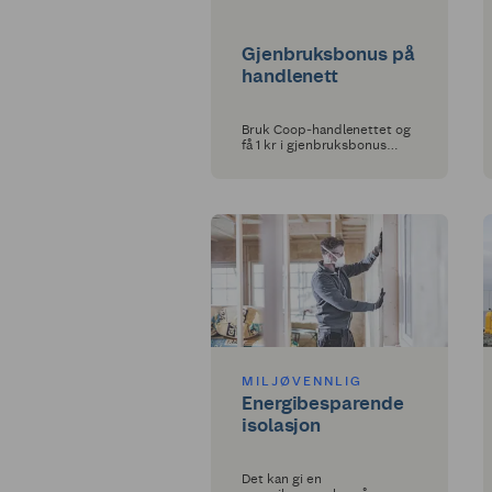
Gjenbruksbonus på
handlenett
Bruk Coop‑handlenettet og
få 1 kr i gjenbruksbonus
hver gang du handler.
MILJØVENNLIG
Energibesparende
isolasjon
Det kan gi en