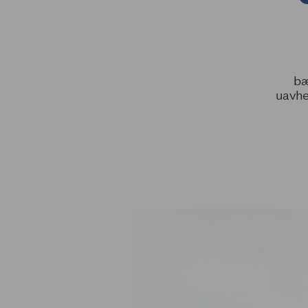
bæ
uavhe