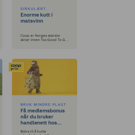
SIRKULÆRT
Enorme kutt i
matsvinn
Coop er Norges største
aktør innen Too Good To Go.
Samarbeidet resulterer i
enorme mengder
overskuddsmat som blir
reddet.
BRUK MINDRE PLAST
Få medlemsbonus
når du bruker
handlenett hos
Coop Prix
Bidra til å kutte