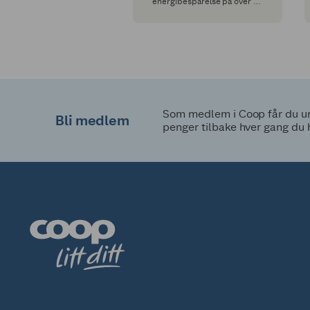
energibesparelse på over 12
GWh i året, dette tilsvarer
646 gjennomsnittlige
eneboliger (120 m2).
Som medlem i Coop får du uni
Bli medlem
penger tilbake hver gang du 