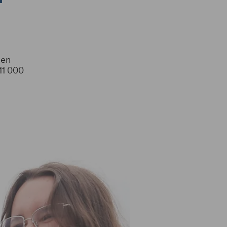
 en
11 000