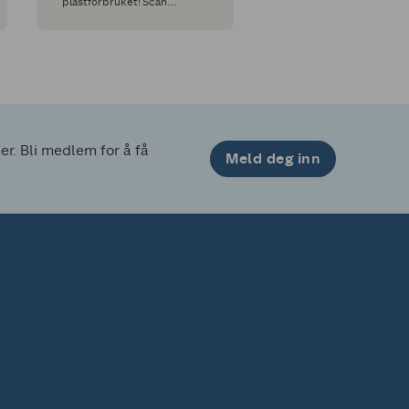
plastforbruket! Scan
gjenbruksnettet i kassen og
få 1 kr gjenbruksbonus inn
på din medlemskonto
. Bli medlem for å få 
Meld deg inn