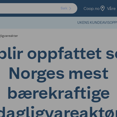
Coop.no
Våre 
Søk
UKENS KUNDEAVIS
OPP
ligvareaktør
 blir oppfattet 
Norges mest
bærekraftige
dagligvareaktø