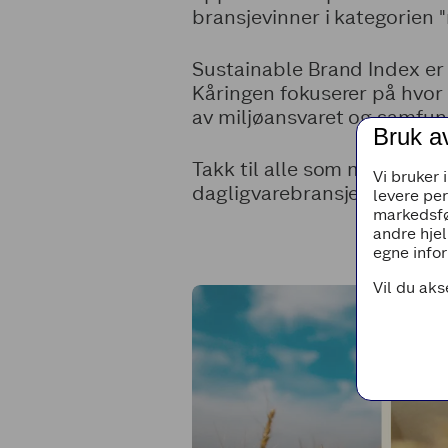
bransjevinner i kategorien "
Sustainable Brand Index er
Kåringen fokuserer på hvor
av miljøansvaret og samfun
Bruk a
Takk til alle som mener at
Vi bruker 
dagligvarebransjen! Dette g
levere pe
markedsfø
andre hjel
egne infor
Vil du aks