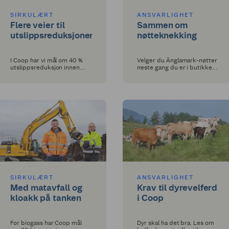
SIRKULÆRT
ANSVARLIGHET
Flere veier til
Sammen om
utslippsreduksjoner
nøtteknekking
I Coop har vi mål om 40 %
Velger du Änglamark-nøtter
utslippsreduksjon innen
neste gang du er i butikken,
2025 i egen drift. Se
er den Fairtrade-merket og
hvordan vi arbeider for å nå
vårt mest bærekraftige
dette målet.
alternativ.
SIRKULÆRT
ANSVARLIGHET
Med matavfall og
Krav til dyrevelferd
kloakk på tanken
i Coop
For biogass har Coop mål
Dyr skal ha det bra. Les om