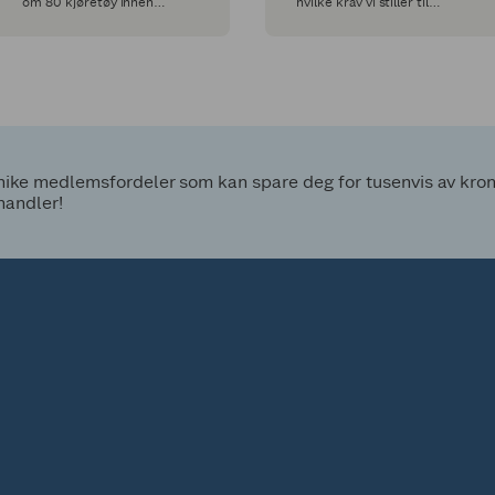
om 80 kjøretøy innen
hvilke krav vi stiller til
utgangen av 2024.
dyrevelferd.
ke medlemsfordeler som kan spare deg for tusenvis av kroner
handler!