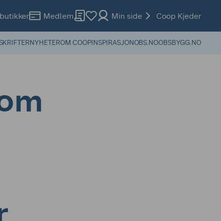
butikker
Medlem
Min side
Coop Kjeder
SKRIFTER
NYHETER
OM COOP
INSPIRASJON
OBS.NO
OBSBYGG.NO
som
r