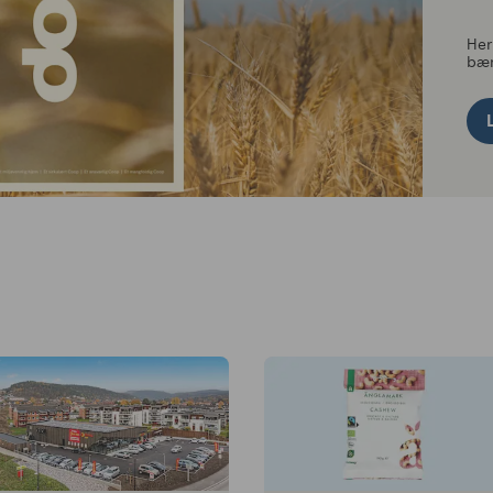
Her
bær