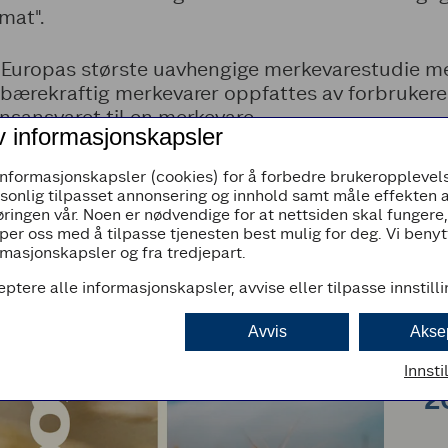
mat".
 Europas største uavhengige merkevarestudie me
 bærekraftig merkevarer oppfattes av forbrukere
nsansvaret til en merkevare.
v informasjonskapsler
 Coop og Änglamark er de mest bærekraftige mer
informasjonskapsler (cookies) for å forbedre brukeropplevels
ir oss ekstra motivasjon til å jobbe videre med m
rsonlig tilpasset annonsering og innhold samt måle effekten 
ringen vår. Noen er nødvendige for at nettsiden skal fungere
per oss med å tilpasse tjenesten best mulig for deg. Vi beny
masjonskapsler og fra tredjepart.
eptere alle informasjonskapsler, avvise eller tilpasse innstill
Avvis
Akse
B
Innsti
2