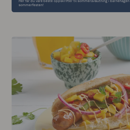
Her får du våre beste oppskrifter til sommeravslutning i barnehagen o
sommerfesten!