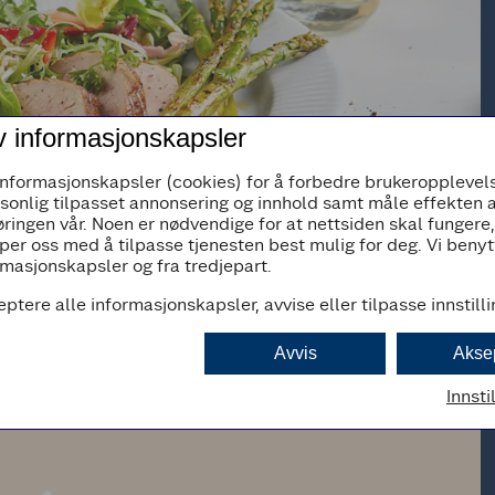
v informasjonskapsler
informasjonskapsler (cookies) for å forbedre brukeropplevels
rsonlig tilpasset annonsering og innhold samt måle effekten 
ringen vår. Noen er nødvendige for at nettsiden skal fungere
per oss med å tilpasse tjenesten best mulig for deg. Vi beny
masjonskapsler og fra tredjepart.
eptere alle informasjonskapsler, avvise eller tilpasse innstill
Avvis
Akse
Innsti