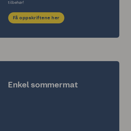
tilbehør!
Få oppskriftene her
Enkel sommermat