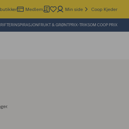
butikker
Medlem
Min side
Coop Kjeder
RIFTER
INSPIRASJON
FRUKT & GRØNT
PRIX-TRIKS
OM COOP PRIX
nger.