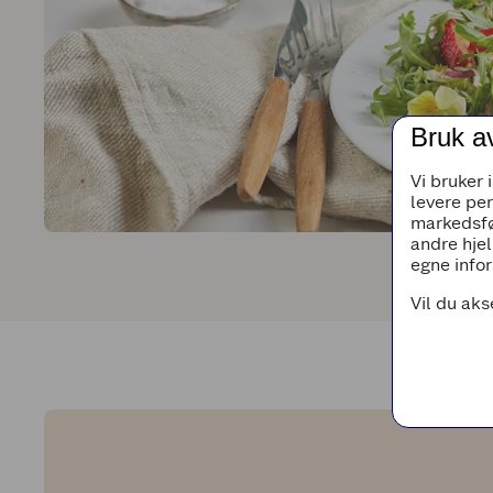
Bruk a
Vi bruker 
levere pe
markedsfø
andre hjel
egne infor
Vil du aks