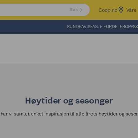
Coop.no
Våre 
Søk
KUNDEAVIS
FASTE FORDELER
OPPSK
Høytider og sesonger
har vi samlet enkel inspirasjon til alle årets høytider og seso