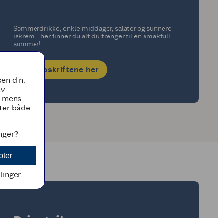
Sommerdrikke, enkle middager, salater og sunnere
iskrem - her finner du alt du trenger til en smakfull
sommer!
Få oppskriftene her
en din,
av
, mens
tter både
inger?
pter
llinger