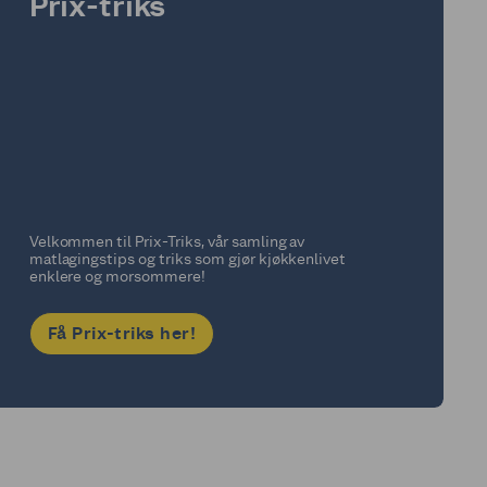
Prix-triks
Velkommen til Prix-Triks, vår samling av
matlagingstips og triks som gjør kjøkkenlivet
enklere og morsommere!
Få Prix-triks her!