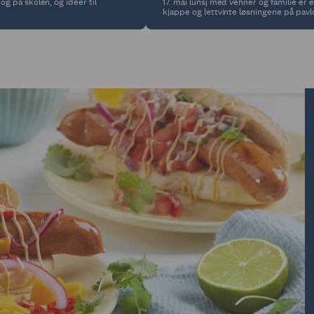
g på skolen, og idéer til
17. mai lunsj med venner og familie er
kjappe og lettvinte løsningene på pavlo