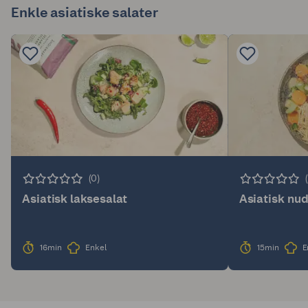
Enkle asiatiske salater
(0)
Asiatisk laksesalat
Asiatisk nud
16min
Enkel
15min
E