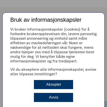
Bruk av informasjonskapsler
Asiatisk wok og stekt ris
Vi bruker informasjonskapsler (cookies) for å
Asiatisk wok er en middagsfavoritt i mange hjem, og
forbedre brukeropplevelsen din, levere personlig
det skjønner vi godt! Det er en enkel måte å få i seg
tilpasset annonsering og innhold samt måle
masse deilige grønnsaker, og kjøper du en ferdig
effekten av markedsføringen vår. Noen er
woksaus i butikken blir middagen enda mer lettvint
nødvendige for at nettsiden skal fungere, mens
å få på bordet.
andre hjelper oss med å tilpasse tjenesten best
mulig for deg. Vi benytter både egne
Har du risrester fra middagen i går er stekt ris
informasjonskapsler og fra tredjepart.
genialt. Bruk de grønnsakene og proteinene du liker
best, et par egg og litt soyasaus så har du en
Vil du akseptere alle informasjonskapsler, avvise
mettende og god middag som minsker matsvinn!
eller tilpasse innstillinger?
Aksepter
Wok og stekt ris
Avvis