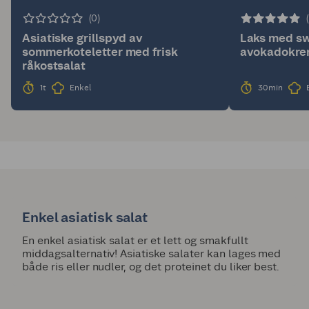
(0)
Asiatiske grillspyd av
Laks med sw
sommerkoteletter med frisk
avokadokr
råkostsalat
1t
Enkel
30min
Enkel asiatisk salat
En enkel asiatisk salat er et lett og smakfullt
middagsalternativ! Asiatiske salater kan lages med
både ris eller nudler, og det proteinet du liker best.