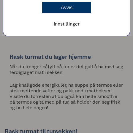
Avvis
Les mer
Innstillinger
Rask turmat du lager hjemme
Når du trenger påfyll på tur er det gull å ha med seg
ferdiglaget mat i sekken.
Lag knallgode energikuler, ha suppe på termos eller
stek mettende vafler og pakk ned i matboksen.
Visste du forresten at du også kan helle smoothie
på termos og ta med på tur, så holder den seg frisk
og fin hele dagen!
Rask turmat til tursekken!