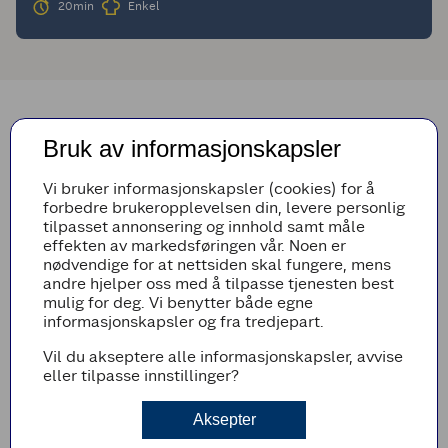
20min
Enkel
Bruk av informasjonskapsler
Vi bruker informasjonskapsler (cookies) for å
forbedre brukeropplevelsen din, levere personlig
tilpasset annonsering og innhold samt måle
effekten av markedsføringen vår. Noen er
nødvendige for at nettsiden skal fungere, mens
andre hjelper oss med å tilpasse tjenesten best
mulig for deg. Vi benytter både egne
informasjonskapsler og fra tredjepart.
Vil du akseptere alle informasjonskapsler, avvise
eller tilpasse innstillinger?
Ta med deg pølser på termos på tur!
Vil du ha med deg pølser på tur? Her får du alle våre beste
Aksepter
tips til hvordan du tilbereder perfekte pølser!