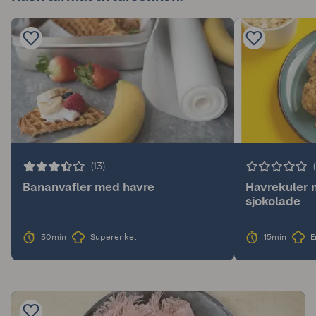
(13)
Bananvafler med havre
Havrekuler 
sjokolade
30min
Superenkel
15min
E