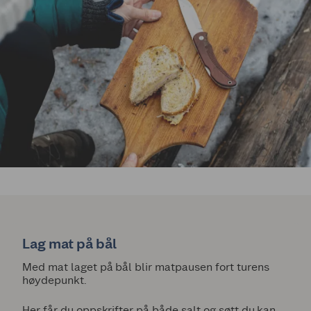
Lag mat på bål
Med mat laget på bål blir matpausen fort turens
høydepunkt.
Her får du oppskrifter på både salt og søtt du kan