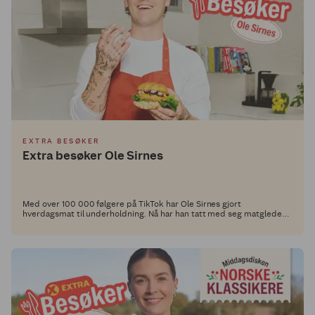
EXTRA BESØKER
Extra besøker Ole Sirnes
Med over 100 000 følgere på TikTok har Ole Sirnes gjort
hverdagsmat til underholdning. Nå har han tatt med seg matgleden
inn i Middagsdisken og laget fem retter som viser at god smak ikke
trenger å være komplisert.