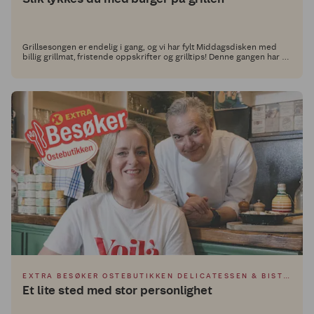
Grillsesongen er endelig i gang, og vi har fylt Middagsdisken med
billig grillmat, fristende oppskrifter og grilltips! Denne gangen har vi
besøkt Alex Ryan og Lee Harvey for inspirasjon. De står bak
suksessfulle restauranter som Render Burger, Hot Temper og Mucho
Mas i Oslo, og er spesielt kjent for uimotståelige burgere og
smakskombinasjoner med det lille ekstra, som løfter grillmåltidet.
EXTRA BESØKER OSTEBUTIKKEN DELICATESSEN & BISTRO
Et lite sted med stor personlighet