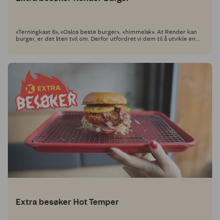
«Terningkast 6», «Oslos beste burger», «himmelsk». At Render kan
burger, er det liten tvil om. Derfor utfordret vi dem til å utvikle en
oppskrift med et Coop Grill Perfekt-produkt som hovedingrediens,
slik at du kan lage den selv!
Extra besøker Hot Temper