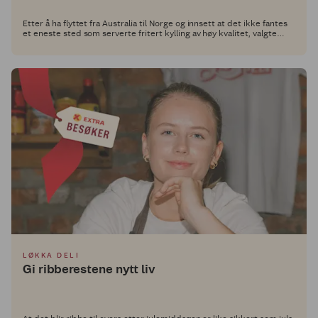
Etter å ha flyttet fra Australia til Norge og innsett at det ikke fantes
et eneste sted som serverte fritert kylling av høy kvalitet, valgte
Alex Ryan og hans kolleger å ta saken i egne hender. Siden 2022 har
de drevet Hot Temper, og nå har vi utfordret dem til å utvikle en rett
med et Grill Perfekt-produkt i hovedrollen.
LØKKA DELI
Gi ribberestene nytt liv