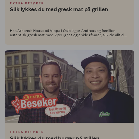
EXTRA BESØKER
Slik lykkes du med gresk mat på grillen
Hos Athena's House på Vippa i Oslo lager Andreas og familien
autentisk gresk mat med kjærlighet og enkle råvarer, slik de alltid
har gjort i hjemlandet Hellas. I Middagsdisken hos Extra deler de nå
sine beste tips til hvordan du kan lykkes med gresk mat hjemme.
EXTRA BESØKER
Slik lykkes du med burger på grillen