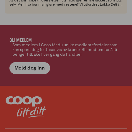
At det blir ribbe til overs etter julemiddagen er like sikkert som jula
selv. Men hva bør man gjøre med restene? Vi utfordret Løkka Deli til
å lage en spennende resterett med vår bestselger, Coop tynnribbe,
og resultatet får du her!
BLI MEDLEM
Som medlem i Coop får du unike medlemsfordeler som
kan spare deg for tusenvis av kroner. Bli medlem for å få
penger tilbake hver gang du handler!
Meld deg inn