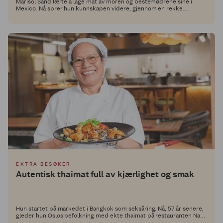
Marisol Sand lærte å lage mat av moren og bestemødrene sine i
Mexico. Nå sprer hun kunnskapen videre, gjennom en rekke
autentiske og smakfulle retter i Middagsdisken hos Extra.
EXTRA BESØKER
Autentisk thaimat full av kjærlighet og smak
Hun startet på markedet i Bangkok som seksåring. Nå, 57 år senere,
gleder hun Oslos befolkning med ekte thaimat på restauranten Nam
Fah.