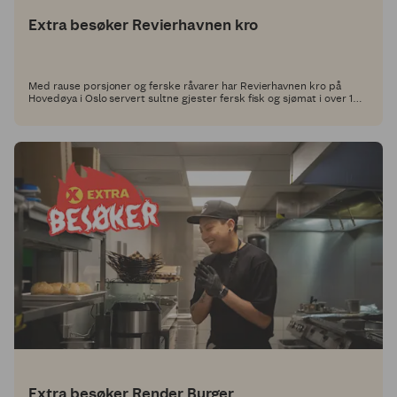
Extra besøker Revierhavnen kro
Med rause porsjoner og ferske råvarer har Revierhavnen kro på
Hovedøya i Oslo servert sultne gjester fersk fisk og sjømat i over 100
år. Nå har vi utfordret dem til å utvikle en ny rett med et Grill
Perfekt-produkt som hovedingrediens, og her får du oppskriften!
Extra besøker Render Burger