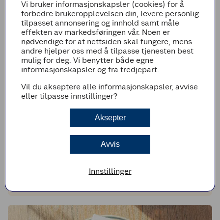
Vi bruker informasjonskapsler (cookies) for å
forbedre brukeropplevelsen din, levere personlig
tilpasset annonsering og innhold samt måle
effekten av markedsføringen vår. Noen er
nødvendige for at nettsiden skal fungere, mens
andre hjelper oss med å tilpasse tjenesten best
mulig for deg. Vi benytter både egne
informasjonskapsler og fra tredjepart.
Vil du akseptere alle informasjonskapsler, avvise
eller tilpasse innstillinger?
Aksepter
EXTRA BESØKER
Boboko: Et resultat av jakten på ekte
Avvis
indonesisk smak
Innstillinger
Etter mange år på hver sin kant av verden innså Abdul og Julian én
ting. Uansett hvor de bodde, var én smak umulig å finne: den ekte
indonesiske street food-smaken de hadde vokst opp med.