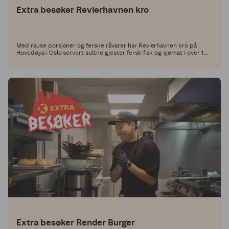
Extra besøker Revierhavnen kro
Med rause porsjoner og ferske råvarer har Revierhavnen kro på
Hovedøya i Oslo servert sultne gjester fersk fisk og sjømat i over 100
år. Nå har vi utfordret dem til å utvikle en ny rett med et Grill
Perfekt-produkt som hovedingrediens, og her får du oppskriften!
Extra besøker Render Burger