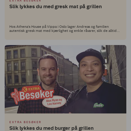
EXTRA BESØKER
Slik lykkes du med gresk mat på grillen
Hos Athena's House på Vippa i Oslo lager Andreas og familien
autentisk gresk mat med kjærlighet og enkle råvarer, slik de alltid
har gjort i hjemlandet Hellas. I Middagsdisken hos Extra deler de nå
sine beste tips til hvordan du kan lykkes med gresk mat hjemme.
EXTRA BESØKER
Slik lykkes du med burger på grillen