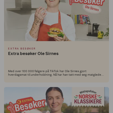
EXTRA BESØKER
Extra besøker Ole Sirnes
Med over 100 000 følgere på TikTok har Ole Sirnes gjort
hverdagsmat til underholdning. Nå har han tatt med seg matgleden
inn i Middagsdisken og laget fem retter som viser at god smak ikke
trenger å være komplisert.