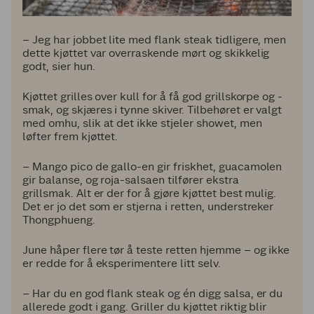
– Jeg har jobbet lite med flank steak tidligere, men
dette kjøttet var overraskende mørt og skikkelig
godt, sier hun.
Kjøttet grilles over kull for å få god grillskorpe og -
smak, og skjæres i tynne skiver. Tilbehøret er valgt
med omhu, slik at det ikke stjeler showet, men
løfter frem kjøttet.
– Mango pico de gallo-en gir friskhet, guacamolen
gir balanse, og roja-salsaen tilfører ekstra
grillsmak. Alt er der for å gjøre kjøttet best mulig.
Det er jo det som er stjerna i retten, understreker
Thongphueng.
June håper flere tør å teste retten hjemme – og ikke
er redde for å eksperimentere litt selv.
– Har du en god flank steak og én digg salsa, er du
allerede godt i gang. Griller du kjøttet riktig blir