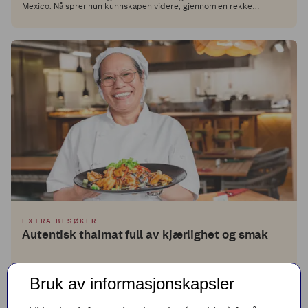
Mexico. Nå sprer hun kunnskapen videre, gjennom en rekke
autentiske og smakfulle retter i Middagsdisken hos Extra.
EXTRA BESØKER
Autentisk thaimat full av kjærlighet og smak
Bruk av informasjonskapsler
Hun startet på markedet i Bangkok som seksåring. Nå, 57 år senere,
gleder hun Oslos befolkning med ekte thaimat på restauranten Nam
Fah.