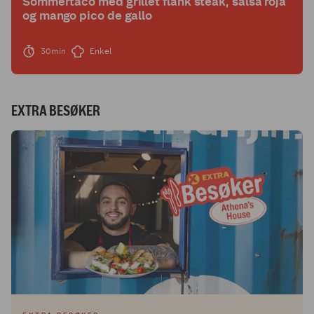
Sommertaco med grillet flank steak, salsa roja
og mango pico de gallo
30min
Enkel
EXTRA BESØKER