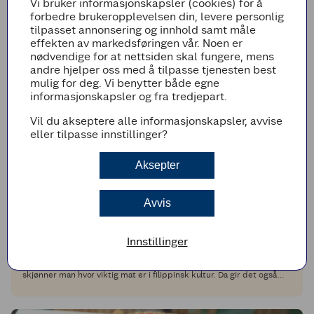
Vi bruker informasjonskapsler (cookies) for å
forbedre brukeropplevelsen din, levere personlig
tilpasset annonsering og innhold samt måle
effekten av markedsføringen vår. Noen er
nødvendige for at nettsiden skal fungere, mens
andre hjelper oss med å tilpasse tjenesten best
mulig for deg. Vi benytter både egne
informasjonskapsler og fra tredjepart.
Vil du akseptere alle informasjonskapsler, avvise
eller tilpasse innstillinger?
Aksepter
Avvis
EXTRA BESØKER
Smaken av Filippinene – midt i Oslo sentrum
Innstillinger
Når man hilser med «har du spist?» fremfor «hvordan går det?»,
skjønner man hvor viktig mat er i filippinsk kultur. Da gir det også
mening at restauranten heter Kain, som betyr «å spise».