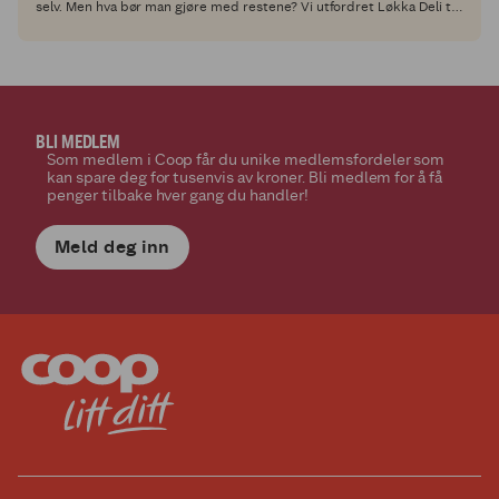
selv. Men hva bør man gjøre med restene? Vi utfordret Løkka Deli til
å lage en spennende resterett med vår bestselger, Coop tynnribbe,
og resultatet får du her!
BLI MEDLEM
Som medlem i Coop får du unike medlemsfordeler som
kan spare deg for tusenvis av kroner. Bli medlem for å få
penger tilbake hver gang du handler!
Meld deg inn