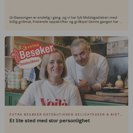
Grillsesongen er endelig i gang, og vi har fylt Middagsdisken med
billig grillmat, fristende oppskrifter og grilltips! Denne gangen har vi
besøkt Alex Ryan og Lee Harvey for inspirasjon. De står bak
suksessfulle restauranter som Render Burger, Hot Temper og Mucho
Mas i Oslo, og er spesielt kjent for uimotståelige burgere og
smakskombinasjoner med det lille ekstra, som løfter grillmåltidet.
EXTRA BESØKER OSTEBUTIKKEN DELICATESSEN & BISTRO
Et lite sted med stor personlighet