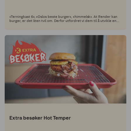
«Terningkast 6», «Oslos beste burger», «himmelsk». At Render kan
burger, er det liten tvil om. Derfor utfordret vi dem til å utvikle en
oppskrift med et Coop Grill Perfekt-produkt som hovedingrediens,
slik at du kan lage den selv!
Extra besøker Hot Temper