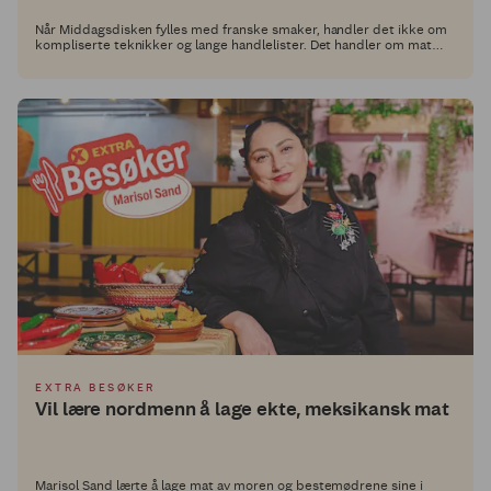
Når Middagsdisken fylles med franske smaker, handler det ikke om
kompliserte teknikker og lange handlelister. Det handler om mat
som er enkel å lage, god å spise og som gir litt ekstra kos rundt
middagsbordet.
EXTRA BESØKER
Vil lære nordmenn å lage ekte, meksikansk mat
Marisol Sand lærte å lage mat av moren og bestemødrene sine i