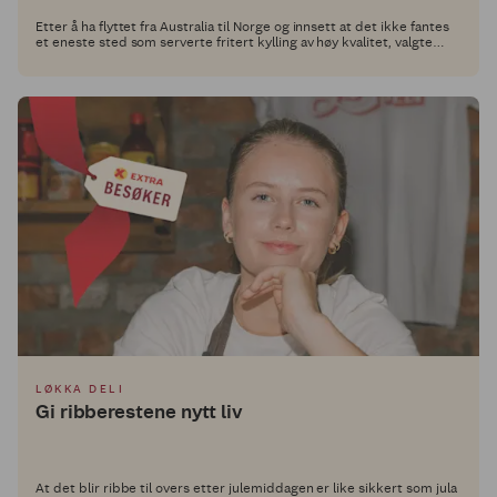
Etter å ha flyttet fra Australia til Norge og innsett at det ikke fantes
et eneste sted som serverte fritert kylling av høy kvalitet, valgte
Alex Ryan og hans kolleger å ta saken i egne hender. Siden 2022 har
de drevet Hot Temper, og nå har vi utfordret dem til å utvikle en rett
med et Grill Perfekt-produkt i hovedrollen.
LØKKA DELI
Gi ribberestene nytt liv
At det blir ribbe til overs etter julemiddagen er like sikkert som jula