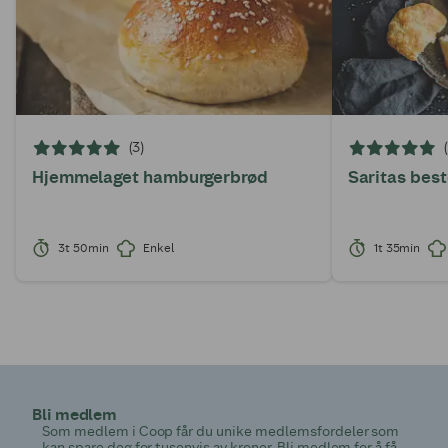
(3)
Hjemmelaget hamburgerbrød
Saritas bes
3t 50min
Enkel
1t 35min
Bli medlem
Som medlem i Coop får du unike medlemsfordeler som
kan spare deg for tusenvis av kroner. Bli medlem for å få