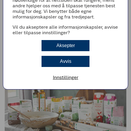
nødvendige for at nettsiden skal fungere, mens
og hell i deigen i. La heve i cirka 15 minutter
andre hjelper oss med å tilpasse tjenesten best
mens du rører sammen ingrediensene til
mulig for deg. Vi benytter både egne
oljen.
informasjonskapsler og fra tredjepart.
Stikk en finger ned i deigen, slik at det
Vil du akseptere alle informasjonskapsler, avvise
dannes små groper. Fordel oljeblandingen
eller tilpasse innstillinger?
over focacciaen og stikk oliven ned i gropene.
Stek brødet i ca 25 minutter midt i ovnen
Aksepter
eller til det er hevet, pent gyllent og
gjennomstekt. Avkjøl på rist.
Avvis
Innstillinger