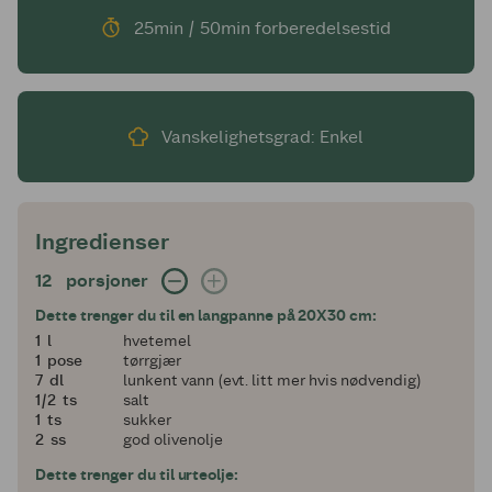
25min / 50min forberedelsestid
Vanskelighetsgrad: Enkel
Ingredienser
12 porsjoner
12
porsjoner
Dette trenger du til en langpanne på 20X30 cm:
1
1
l
hvetemel
1
1
pose
tørrgjær
7
7
dl
lunkent vann (evt. litt mer hvis nødvendig)
en halv
1/2
ts
salt
1
1
ts
sukker
2
2
ss
god olivenolje
Dette trenger du til urteolje: