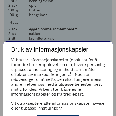
1
1
stk
honningmelon
2
2
stk
epler
100
100
g
blåbær
100
100
g
bringebær
Råkrem:
2
2
stk
eggeplomme, romtemperert
2
2
ss
sukker
2
2
dl
kremfløte, kald
Til servering:
Bruk av informasjonskapsler
20
20
g
sjokolade
1
1
håndfull
Ristede, grovhakkede hasselnøtter
Vi bruker informasjonskapsler (cookies) for å
forbedre brukeropplevelsen din, levere personlig
Legg til i handleliste
tilpasset annonsering og innhold samt måle
effekten av markedsføringen vår. Noen er
nødvendige for at nettsiden skal fungere, mens
andre hjelper oss med å tilpasse tjenesten best
mulig for deg. Vi benytter både egne
Fremgangsmetode
informasjonskapsler og fra tredjepart.
Kok opp vann, appelsinjuice, sukker, nellik og
Vil du akseptere alle informasjonskapsler, avvise
kanelstang i en kasserolle.
eller tilpasse innstillinger?
La alt trekke rett rundt kokepunktet i 5