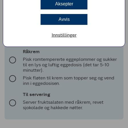
minutter. Avkjøl og sil av krydderne.
Aksepter
Skrell klementinene og del i båter. Del banan
i to på langs og deretter i tykke skiver. Skjær
Avvis
melon og eple i terninger.
Ha all frukten i en stor serveringsbolle, tilsett
Innstillinger
bærene og hell over sukkerlaken. La
fruktsalaten trekke et par timer før servering.
Råkrem
Pisk romtempererte eggeplommer og sukker
til en lys og luftig eggedosis (det tar 5-10
minutter).
Pisk fløten til krem som topper seg og vend
inn i eggedosisen.
Til servering
Server fruktsalaten med råkrem, revet
sjokolade og hakkede nøtter.