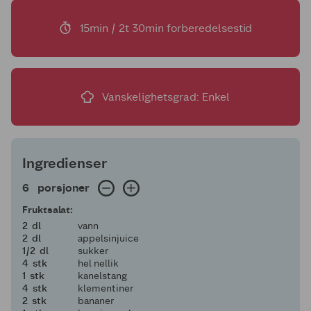
15min / 2t 30min forberedelsestid
Vanskelighetsgrad: Enkel
Ingredienser
6 porsjoner
6
porsjoner
Fruktsalat:
2
2
dl
vann
2
2
dl
appelsinjuice
en halv
1/2
dl
sukker
4
4
stk
hel nellik
1
1
stk
kanelstang
4
4
stk
klementiner
2
2
stk
bananer