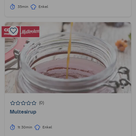
35min
Enkel
(0)
Multesirup
1t 30min
Enkel